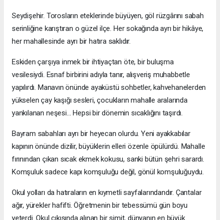
Seydişehir. Torosların eteklerinde büyüyen, göl rüzgârını sabah
serinliğine karıştıran o güzel ilçe. Her sokağında ayrı bir hikâye,
her mahallesinde ayrı bir hatıra saklıdır.
Eskiden çarşıya inmek bir ihtiyaçtan öte, bir buluşma
vesilesiydi. Esnaf birbirini adıyla tanır, alışveriş muhabbetle
yapılırdı. Manavın önünde ayaküstü sohbetler, kahvehanelerden
yükselen çay kaşığı sesleri, çocukların mahalle aralarında
yankılanan neşesi… Hepsi bir dönemin sıcaklığını taşırdı.
Bayram sabahları ayrı bir heyecan olurdu. Yeni ayakkabılar
kapının önünde dizilir, büyüklerin elleri özenle öpülürdü. Mahalle
fırınından çıkan sıcak ekmek kokusu, sanki bütün şehri sarardı.
Komşuluk sadece kapı komşuluğu değil, gönül komşuluğuydu.
Okul yolları da hatıraların en kıymetli sayfalarındandır. Çantalar
ağır, yürekler hafifti. Öğretmenin bir tebessümü gün boyu
yeterdi. Okul çıkışında alınan bir simit, dünyanın en büyük