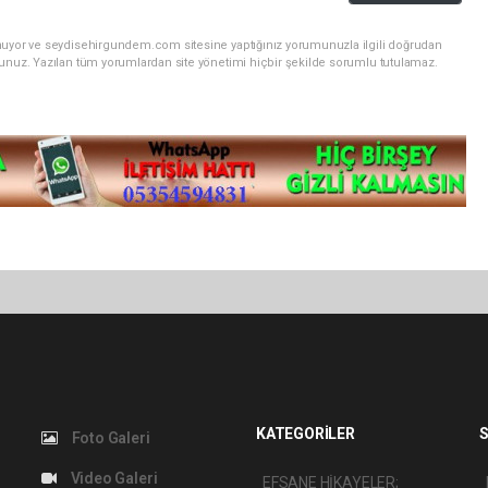
unuyor ve seydisehirgundem.com sitesine yaptığınız yorumunuzla ilgili doğrudan
sunuz. Yazılan tüm yorumlardan site yönetimi hiçbir şekilde sorumlu tutulamaz.
KATEGORİLER
S
Foto Galeri
Video Galeri
EFSANE HİKAYELER;