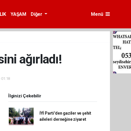
LIK
YAŞAM
Diğer
Menü
ni ağırladı!
- 01:18
İlginizi Çekebilir
İYİ Parti'den gaziler ve şehit
aileleri derneğine ziyaret