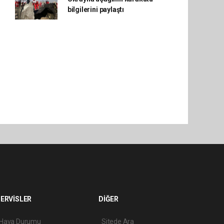
bilgilerini paylaştı
ERVİSLER
DİĞER
Hava Durumu
Sitede Ara