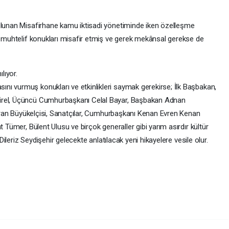
bulunan Misafirhane kamu iktisadi yönetiminde iken özelleşme
cı muhtelif konukları misafir etmiş ve gerek mekânsal gerekse de
lıyor.
ı vurmuş konukları ve etkinlikleri saymak gerekirse; İlk Başbakan,
irel, Üçüncü Cumhurbaşkanı Celal Bayar, Başbakan Adnan
, İran Büyükelçisi, Sanatçılar, Cumhurbaşkanı Kenan Evren Kenan
t Tümer, Bülent Ulusu ve birçok generaller gibi yarım asırdır kültür
 Dileriz Seydişehir gelecekte anlatılacak yeni hikayelere vesile olur.