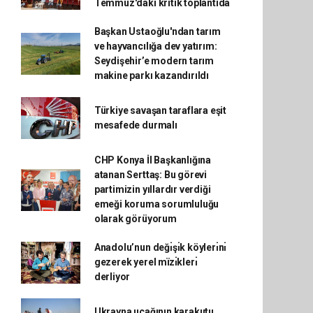
Temmuz'daki kritik toplantıda
Başkan Ustaoğlu'ndan tarım
ve hayvancılığa dev yatırım:
Seydişehir’e modern tarım
makine parkı kazandırıldı
Türkiye savaşan taraflara eşit
mesafede durmalı
CHP Konya İl Başkanlığına
atanan Serttaş: Bu görevi
partimizin yıllardır verdiği
emeği koruma sorumluluğu
olarak görüyorum
Anadolu’nun değı̇şı̇k köylerı̇nı̇
gezerek yerel mïzı̇klerı̇
derliyor
Ukrayna uçağının karakutu