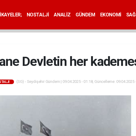
İKAYELER;
NOSTALJİ
ANALİZ
GÜNDEM
EKONOMİ
SAĞ
ane Devletin her kademesi
(SG) - Seydişehir Gündem | 09.04.2025 - 01:18, Güncelleme: 09.04.2025 
TALJİ