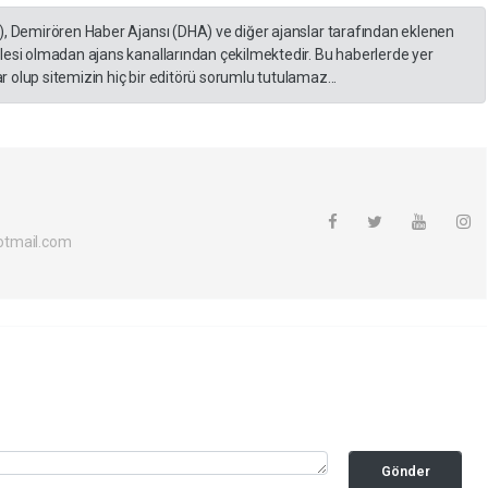
), Demirören Haber Ajansı (DHA) ve diğer ajanslar tarafından eklenen
lesi olmadan ajans kanallarından çekilmektedir. Bu haberlerde yer
 olup sitemizin hiç bir editörü sorumlu tutulamaz...
otmail.com
Gönder