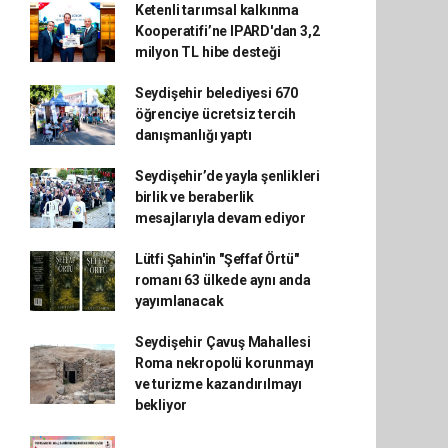
Ketenli tarımsal kalkınma
Kooperatifi’ne IPARD'dan 3,2
milyon TL hibe desteği
Seydişehir belediyesi 670
öğrenciye ücretsiz tercih
danışmanlığı yaptı
Seydişehir’de yayla şenlikleri
birlik ve beraberlik
mesajlarıyla devam ediyor
Lütfi Şahin'in "Şeffaf Örtü"
romanı 63 ülkede aynı anda
yayımlanacak
Seydişehir Çavuş Mahallesi
Roma nekropolü korunmayı
ve turizme kazandırılmayı
bekliyor