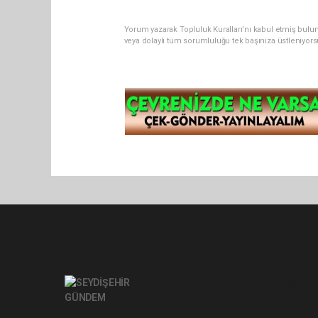
Yorum yazarak Topluluk Kuralları’nı kabul etmiş bul
veya dolaylı tüm sorumluluğu tek başınıza üstleniyor
Pro-0.049