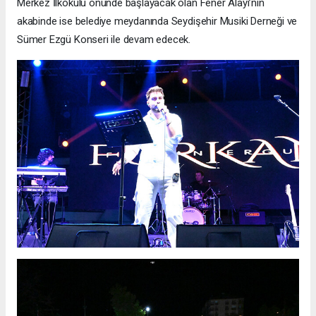
Merkez İlkokulu önünde başlayacak olan Fener Alayı’nın
akabinde ise belediye meydanında Seydişehir Musiki Derneği ve
Sümer Ezgü Konseri ile devam edecek.