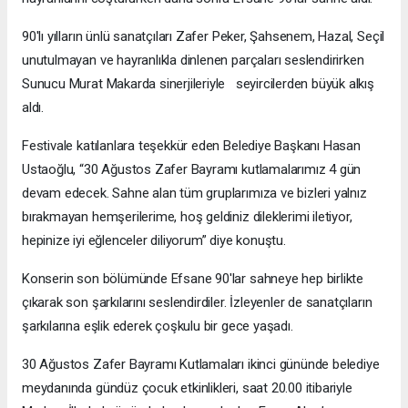
90'lı yılların ünlü sanatçıları Zafer Peker, Şahsenem, Hazal, Seçil
unutulmayan ve hayranlıkla dinlenen parçaları seslendirirken
Sunucu Murat Makarda sinerjileriyle seyircilerden büyük alkış
aldı.
Festivale katılanlara teşekkür eden Belediye Başkanı Hasan
Ustaoğlu, “30 Ağustos Zafer Bayramı kutlamalarımız 4 gün
devam edecek. Sahne alan tüm gruplarımıza ve bizleri yalnız
bırakmayan hemşerilerime, hoş geldiniz dileklerimi iletiyor,
hepinize iyi eğlenceler diliyorum” diye konuştu.
Konserin son bölümünde Efsane 90'lar sahneye hep birlikte
çıkarak son şarkılarını seslendirdiler. İzleyenler de sanatçıların
şarkılarına eşlik ederek çoşkulu bir gece yaşadı.
30 Ağustos Zafer Bayramı Kutlamaları ikinci gününde belediye
meydanında gündüz çocuk etkinlikleri, saat 20.00 itibariyle