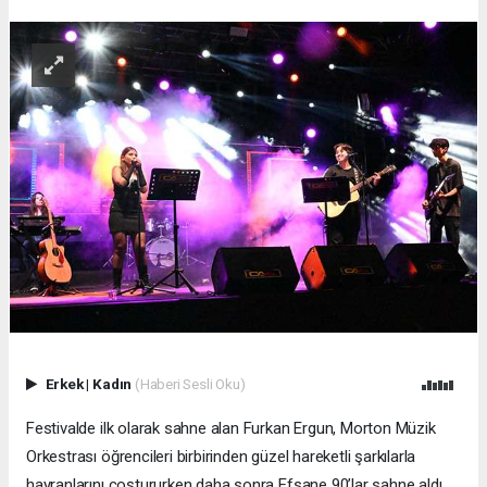
Erkek
|
Kadın
(Haberi Sesli Oku)
Festivalde ilk olarak sahne alan Furkan Ergun, Morton Müzik
Orkestrası öğrencileri birbirinden güzel hareketli şarkılarla
hayranlarını coştururken daha sonra Efsane 90’lar sahne aldı.