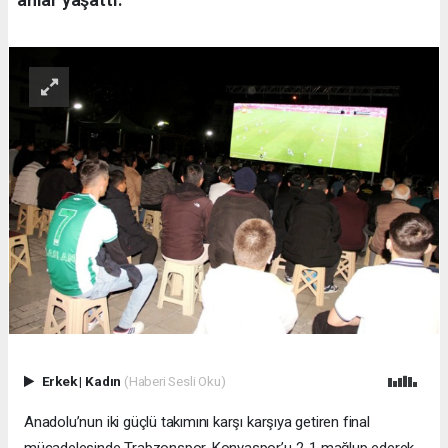
Erkek
|
Kadın
(Haberi Sesli Oku)
Anadolu’nun iki güçlü takımını karşı karşıya getiren final
mücadelesinde Trabzonspor, Konyaspor’u 2-1 mağlup ederek