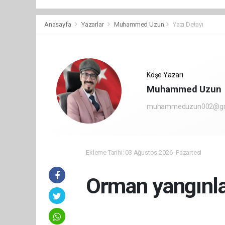
Anasayfa
Yazarlar
Muhammed Uzun
Yazı Detayı
Köşe Yazarı
Muhammed Uzun
muhammeduzun002@gm
Ekleme Tarihi: 03 Ağustos 2026 -Pazartesi
Orman yangınla