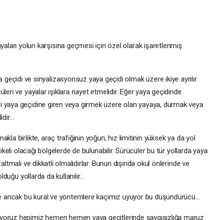
yaları yolun karşısına geçmesi için özel olarak işaretlenmiş
a geçidi ve sinyalizasyonsuz yaya geçidi olmak üzere ikiye ayrılır.
leri ve yayalar ışıklara riayet etmelidir. Eğer yaya geçidinde
i yaya geçidine giren veya girmek üzere olan yayaya, durmak veya
idir…
kla birlikte, araç trafiğinin yoğun, hız limitinin yüksek ya da yol
likeli olacağı bölgelerde de bulunabilir. Sürücüler bu tür yollarda yaya
altmalı ve dikkatli olmalıdırlar. Bunun dışında okul önlerinde ve
olduğu yollarda da kullanılır…
ilde ancak bu kural ve yöntemlere kaçımız uyuyor bu düşündürücü…
uyoruz hepimiz hemen hemen yaya geçitlerinde saygısızlığa maruz