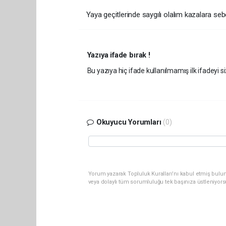
Yaya geçitlerinde saygılı olalım kazalara s
Yazıya ifade bırak !
Bu yazıya hiç ifade kullanılmamış ilk ifadeyi si
Okuyucu Yorumları
(0)
Yorum yazarak Topluluk Kuralları’nı kabul etmiş bul
veya dolaylı tüm sorumluluğu tek başınıza üstleniyor