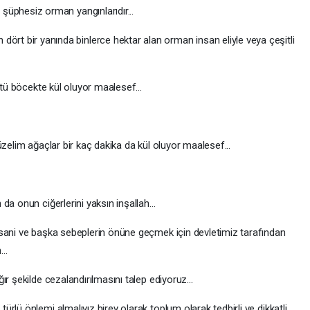
ç şüphesiz orman yangınlarıdır...
ört bir yanında binlerce hektar alan orman insan eliyle veya çeşitli
rtü böcekte kül oluyor maalesef...
üzelim ağaçlar bir kaç dakika da kül oluyor maalesef...
a onun ciğerlerini yaksın inşallah...
nsani ve başka sebeplerin önüne geçmek için devletimiz tarafından
..
r şekilde cezalandırılmasını talep ediyoruz...
rlü önlemi almalıyız birey olarak toplum olarak tedbirli ve dikkatli