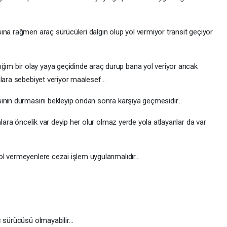
ına rağmen araç sürücüleri dalgın olup yol vermiyor transit geçiyor
m bir olay yaya geçidinde araç durup bana yol veriyor ancak
alara sebebiyet veriyor maalesef…
sinin durmasını bekleyip ondan sonra karşıya geçmesidir…
alara öncelik var deyip her olur olmaz yerde yola atlayanlar da var
ol vermeyenlere cezai işlem uygulanmalıdır…
…
ç sürücüsü olmayabilir…