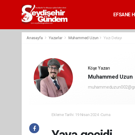
EFSANE H
Anasayfa
Yazarlar
Muhammed Uzun
Yazı Detayı
Köşe Yazarı
Muhammed Uzun
muhammeduzun002@gm
Ekleme Tarihi: 19 Nisan 2024 -Cuma
Yaya geçidi