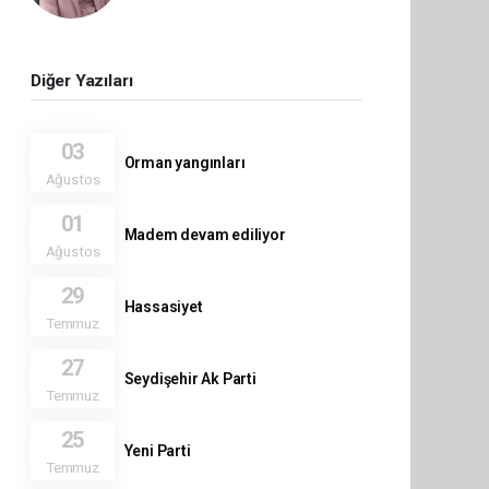
Diğer Yazıları
03
Orman yangınları
Ağustos
01
Madem devam ediliyor
Ağustos
29
Hassasiyet
Temmuz
27
Seydişehir Ak Parti
Temmuz
25
Yeni Parti
Temmuz