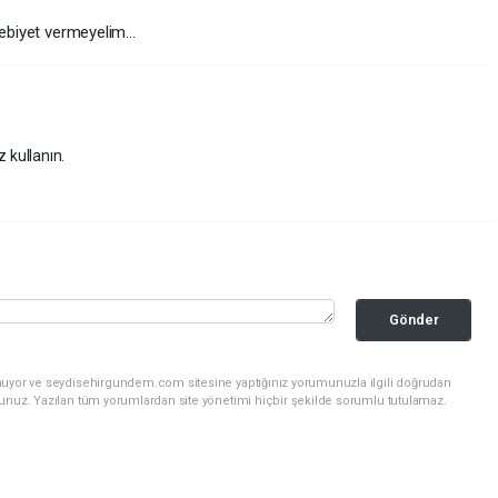
ebebiyet vermeyelim…
z kullanın.
Gönder
unuyor ve seydisehirgundem.com sitesine yaptığınız yorumunuzla ilgili doğrudan
sunuz. Yazılan tüm yorumlardan site yönetimi hiçbir şekilde sorumlu tutulamaz.