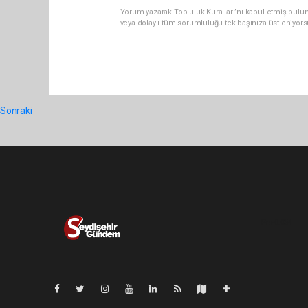
Yorum yazarak Topluluk Kuralları’nı kabul etmiş bul
veya dolaylı tüm sorumluluğu tek başınıza üstleniyor
Sonraki
Pro-0.034