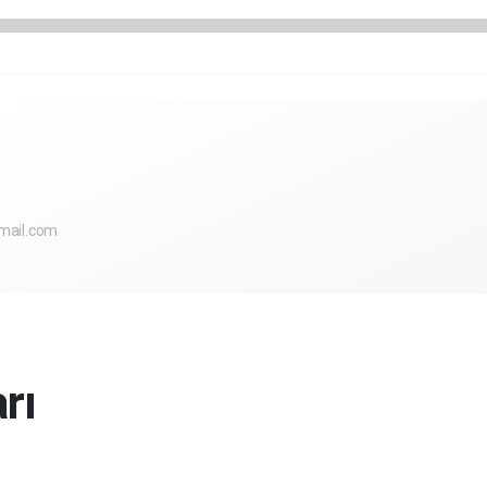
ail.com
rı