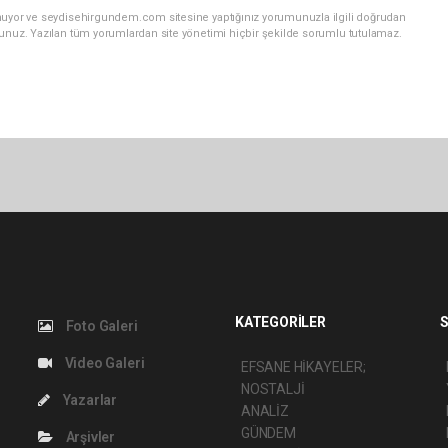
unuyor ve seydisehirgundem.com sitesine yaptığınız yorumunuzla ilgili doğrudan
sunuz. Yazılan tüm yorumlardan site yönetimi hiçbir şekilde sorumlu tutulamaz.
KATEGORİLER
S
Foto Galeri
Video Galeri
EFSANE HİKAYELER;
NOSTALJİ
Yazarlar
ANALİZ
GÜNDEM
Arşivler