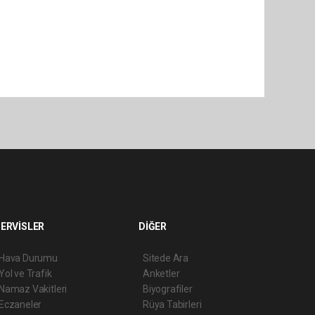
ERVİSLER
DİĞER
Hava Durumu
Sitede Ara
Yol ve Trafik
Anketler
Namaz Vakitleri
Biyografiler
Eczaneler
Rüya Tabirleri