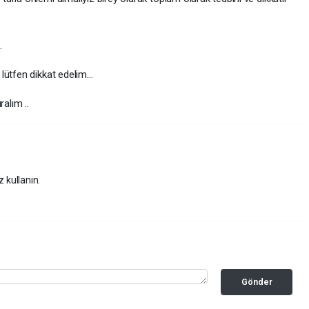
.
ütfen dikkat edelim...
alım ..
z kullanın.
Gönder