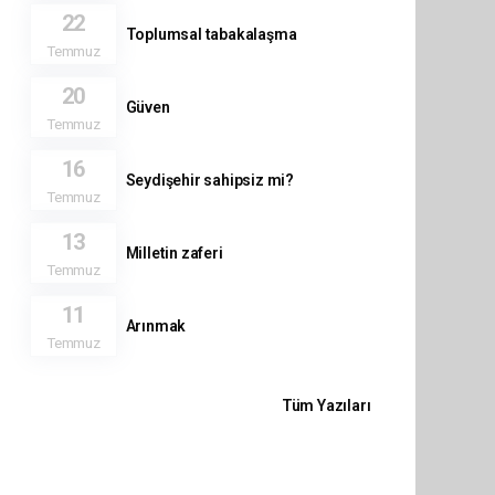
22
Toplumsal tabakalaşma
Temmuz
20
Güven
Temmuz
16
Seydişehir sahipsiz mi?
Temmuz
13
Milletin zaferi
Temmuz
11
Arınmak
Temmuz
Tüm Yazıları