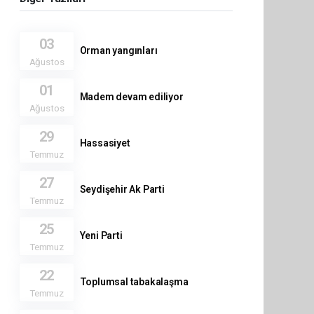
03
Orman yangınları
Ağustos
01
Madem devam ediliyor
Ağustos
29
Hassasiyet
Temmuz
27
Seydişehir Ak Parti
Temmuz
25
Yeni Parti
Temmuz
22
Toplumsal tabakalaşma
Temmuz