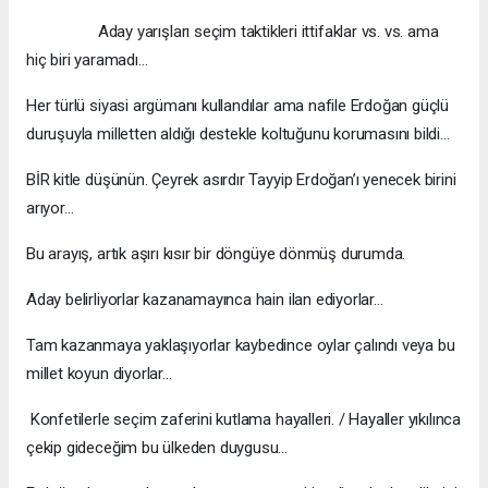
Aday yarışları seçim taktikleri ittifaklar vs. vs. ama
hiç biri yaramadı…
Her türlü siyasi argümanı kullandılar ama nafile Erdoğan güçlü
duruşuyla milletten aldığı destekle koltuğunu korumasını bildi…
BİR kitle düşünün. Çeyrek asırdır Tayyip Erdoğan’ı yenecek birini
arıyor…
Bu arayış, artık aşırı kısır bir döngüye dönmüş durumda.
Aday belirliyorlar kazanamayınca hain ilan ediyorlar…
Tam kazanmaya yaklaşıyorlar kaybedince oylar çalındı veya bu
millet koyun diyorlar…
Konfetilerle seçim zaferini kutlama hayalleri. / Hayaller yıkılınca
çekip gideceğim bu ülkeden duygusu…