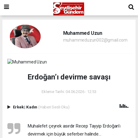
Muhammed Uzun
muhammeduzun002@gmail.com
Erdoğan’ı devirme savaşı
Ekleme Tarihi: 04.06.2026 - 12:53
Erkek
|
Kadın
(Haberi Sesli Oku)
Muhalefet çeyrek asırdır Recep Tayyip Erdoğan’ı
devirmek için büyük seferber halinde…