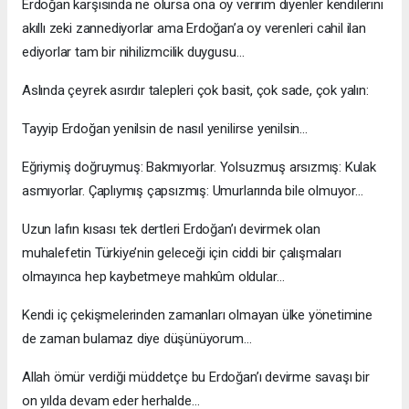
Erdoğan karşısında ne olursa ona oy veririm diyenler kendilerini
akıllı zeki zannediyorlar ama Erdoğan’a oy verenleri cahil ilan
ediyorlar tam bir nihilizmcilik duygusu…
Aslında çeyrek asırdır talepleri çok basit, çok sade, çok yalın:
Tayyip Erdoğan yenilsin de nasıl yenilirse yenilsin…
Eğriymiş doğruymuş: Bakmıyorlar. Yolsuzmuş arsızmış: Kulak
asmıyorlar. Çaplıymış çapsızmış: Umurlarında bile olmuyor…
Uzun lafın kısası tek dertleri Erdoğan’ı devirmek olan
muhalefetin Türkiye’nin geleceği için ciddi bir çalışmaları
olmayınca hep kaybetmeye mahkûm oldular…
Kendi iç çekişmelerinden zamanları olmayan ülke yönetimine
de zaman bulamaz diye düşünüyorum…
Allah ömür verdiği müddetçe bu Erdoğan’ı devirme savaşı bir
on yılda devam eder herhalde…