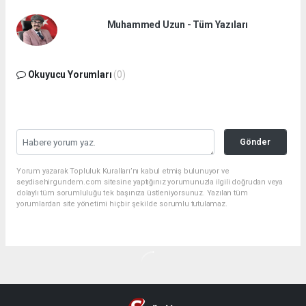
Muhammed Uzun - Tüm Yazıları
Okuyucu Yorumları
(0)
Gönder
Yorum yazarak Topluluk Kuralları’nı kabul etmiş bulunuyor ve
seydisehirgundem.com sitesine yaptığınız yorumunuzla ilgili doğrudan veya
dolaylı tüm sorumluluğu tek başınıza üstleniyorsunuz. Yazılan tüm
yorumlardan site yönetimi hiçbir şekilde sorumlu tutulamaz.