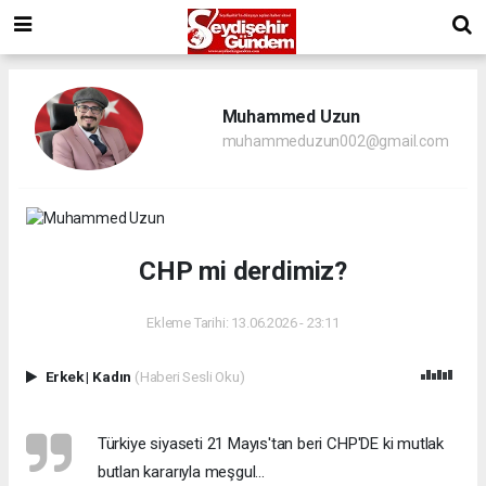
Muhammed Uzun
muhammeduzun002@gmail.com
CHP mi derdimiz?
Ekleme Tarihi: 13.06.2026 - 23:11
Erkek
|
Kadın
(Haberi Sesli Oku)
Türkiye siyaseti 21 Mayıs'tan beri CHP'DE ki mutlak
butlan kararıyla meşgul...