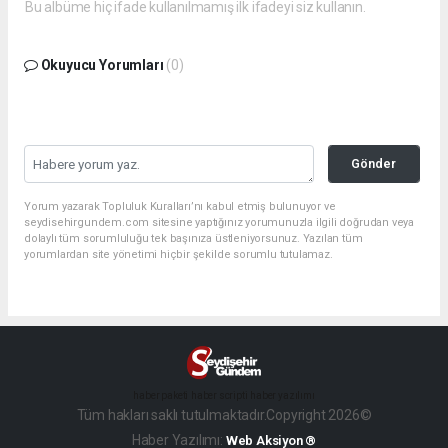
Bu albüme hiç ifade kullanılmamış ilk ifadeyi siz kullanın.
Okuyucu Yorumları
(0)
Gönder
Yorum yazarak Topluluk Kuralları’nı kabul etmiş bulunuyor ve
seydisehirgundem.com sitesine yaptığınız yorumunuzla ilgili doğrudan veya
dolaylı tüm sorumluluğu tek başınıza üstleniyorsunuz. Yazılan tüm
yorumlardan site yönetimi hiçbir şekilde sorumlu tutulamaz.
haber paketi
haber scripti
haber yazılımı
Tüm hakları saklı tutulmaktadır.Copyright 2026©
Haber Yazılımı:
Web Aksiyon ®