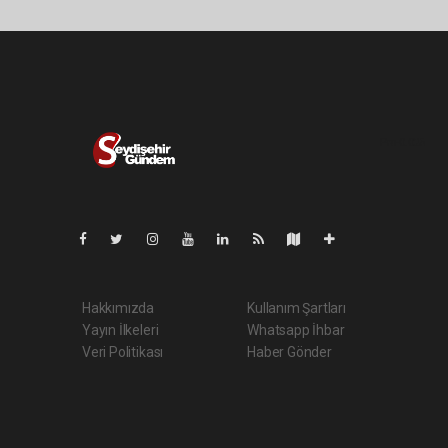
Pro-0.025
Hakkımızda
Kullanım Şartları
Yayın İlkeleri
Whatsapp İhbar
Veri Politikası
Haber Gönder