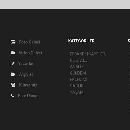
KATEGORİLER
S
Foto Galeri
Video Galeri
EFSANE HİKAYELER;
NOSTALJİ
Yazarlar
ANALİZ
GÜNDEM
Arşivler
EKONOMİ
Künyemiz
SAĞLIK
YAŞAM
Bize Ulaşın