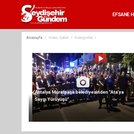
EFSANE H
Anasayfa
Video Galeri
Kategoriler
Antalya Muratpaşa belediyesinden “Ata’ya
Saygı Yürüyüşü”