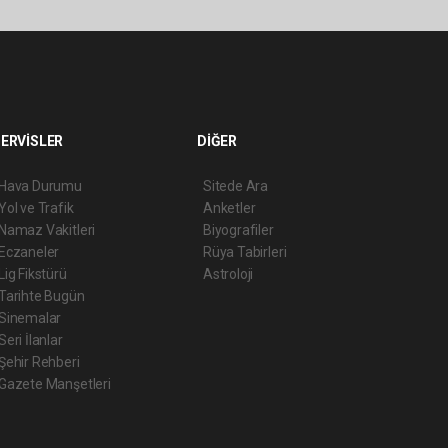
ERVİSLER
DİĞER
Hava Durumu
Sitede Ara
Yol ve Trafik
Anketler
Namaz Vakitleri
Biyografiler
Eczaneler
Rüya Tabirleri
Lig Fikstürü
Astroloji
Tarihte Bugün
Sinemalar
Seri İlanlar
Şehir Rehberi
Gazete Manşetleri