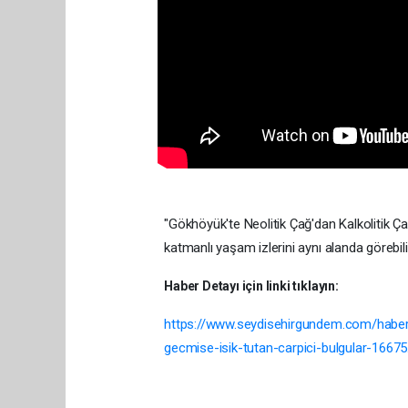
"Gökhöyük'te Neolitik Çağ'dan Kalkolitik Ç
katmanlı yaşam izlerini aynı alanda görebili
Haber Detayı için linki tıklayın:
https://www.seydisehirgundem.com/haber-go
gecmise-isik-tutan-carpici-bulgular-16675