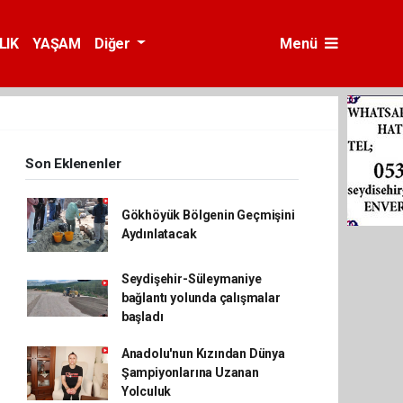
LIK
YAŞAM
Diğer
Menü
Son Eklenenler
Gökhöyük Bölgenin Geçmişini
Aydınlatacak
Seydişehir-Süleymaniye
bağlantı yolunda çalışmalar
başladı
Anadolu'nun Kızından Dünya
Şampiyonlarına Uzanan
Yolculuk