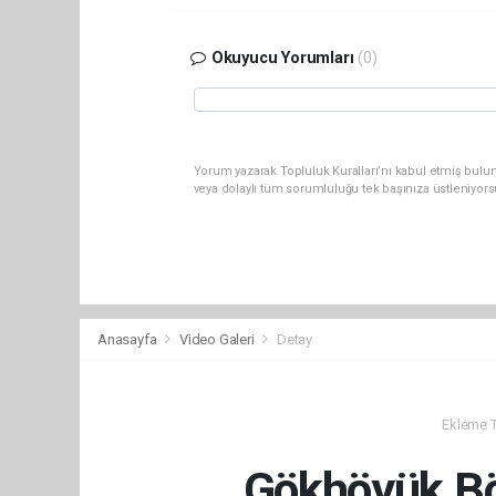
Okuyucu Yorumları
(0)
Yorum yazarak Topluluk Kuralları’nı kabul etmiş bul
veya dolaylı tüm sorumluluğu tek başınıza üstleniyor
Anasayfa
Video Galeri
Detay
Ekleme Ta
Gökhöyük Bö