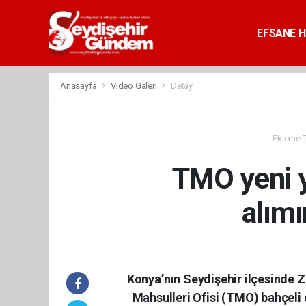
EFSANE H
Anasayfa
Video Galeri
Detay
Ekleme Ta
TMO yeni 
alımı
Konya’nın Seydişehir ilçesinde Zi
Mahsulleri Ofisi (TMO) bahçeli e