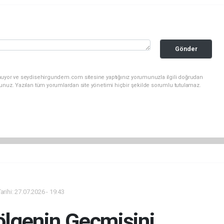
Gönder
unuyor ve seydisehirgundem.com sitesine yaptığınız yorumunuzla ilgili doğrudan
sunuz. Yazılan tüm yorumlardan site yönetimi hiçbir şekilde sorumlu tutulamaz.
rihi: 27.07.2026 - 19:43
lgenin Geçmişini