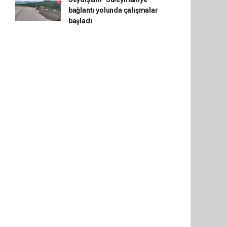
bağlantı yolunda çalışmalar
başladı