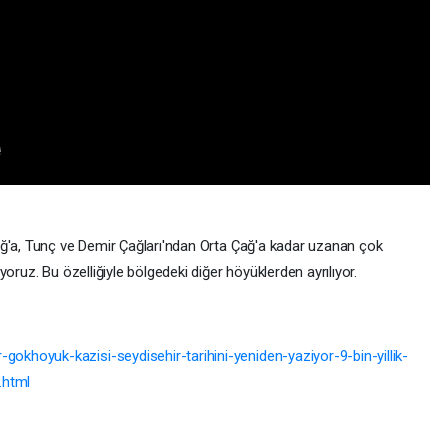
ağ'a, Tunç ve Demir Çağları'ndan Orta Çağ'a kadar uzanan çok
yoruz. Bu özelliğiyle bölgedeki diğer höyüklerden ayrılıyor.
khoyuk-kazisi-seydisehir-tarihini-yeniden-yaziyor-9-bin-yillik-
.html