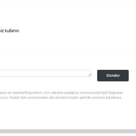
iz kullanın.
Gönder
unuyor ve seydisehirgundem.com sitesine yaptığınız yorumunuzla ilgili doğrudan
sunuz. Yazılan tüm yorumlardan site yönetimi hiçbir şekilde sorumlu tutulamaz.