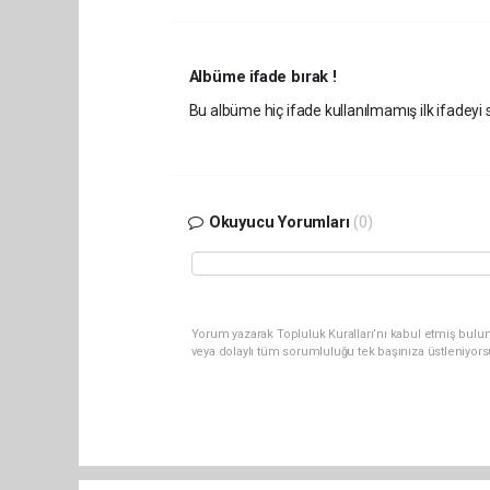
Albüme ifade bırak !
Bu albüme hiç ifade kullanılmamış ilk ifadeyi s
Okuyucu Yorumları
(0)
Yorum yazarak Topluluk Kuralları’nı kabul etmiş bul
veya dolaylı tüm sorumluluğu tek başınıza üstleniyor