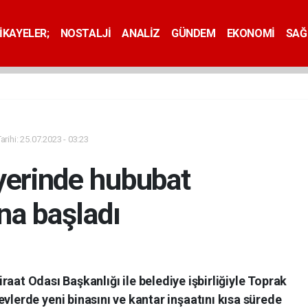
İKAYELER;
NOSTALJİ
ANALİZ
GÜNDEM
EKONOMİ
SAĞ
rihi: 25.07.2023 - 03:23
yerinde hububat
na başladı
raat Odası Başkanlığı ile belediye işbirliğiyle Toprak
vlerde yeni binasını ve kantar inşaatını kısa sürede