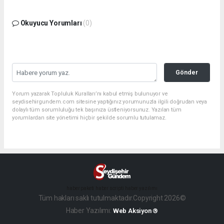
Okuyucu Yorumları
(0)
Gönder
Yorum yazarak Topluluk Kuralları’nı kabul etmiş bulunuyor ve
seydisehirgundem.com sitesine yaptığınız yorumunuzla ilgili doğrudan veya
dolaylı tüm sorumluluğu tek başınıza üstleniyorsunuz. Yazılan tüm
yorumlardan site yönetimi hiçbir şekilde sorumlu tutulamaz.
haber paketi
haber scripti
haber yazılımı
Tüm hakları saklı tutulmaktadır.Copyright 2026©
Haber Yazılımı:
Web Aksiyon ®