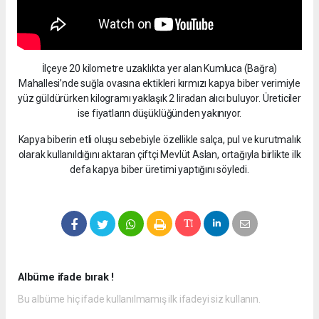
İlçeye 20 kilometre uzaklıkta yer alan Kumluca (Bağra)
Mahallesi’nde suğla ovasına ektikleri kırmızı kapya biber verimiyle
yüz güldürürken kilogramı yaklaşık 2 liradan alıcı buluyor. Üreticiler
ise fiyatların düşüklüğünden yakınıyor.
Kapya biberin etli oluşu sebebiyle özellikle salça, pul ve kurutmalık
olarak kullanıldığını aktaran çiftçi Mevlüt Aslan, ortağıyla birlikte ilk
defa kapya biber üretimi yaptığını söyledi.
Albüme ifade bırak !
Bu albüme hiç ifade kullanılmamış ilk ifadeyi siz kullanın.