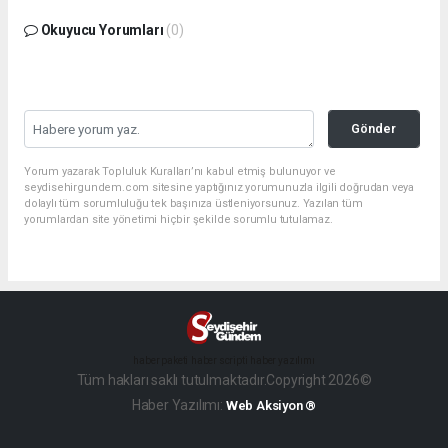
Okuyucu Yorumları
(0)
Gönder
Yorum yazarak Topluluk Kuralları’nı kabul etmiş bulunuyor ve
seydisehirgundem.com sitesine yaptığınız yorumunuzla ilgili doğrudan veya
dolaylı tüm sorumluluğu tek başınıza üstleniyorsunuz. Yazılan tüm
yorumlardan site yönetimi hiçbir şekilde sorumlu tutulamaz.
haber paketi
haber scripti
haber yazılımı
Tüm hakları saklı tutulmaktadır.Copyright 2026©
Haber Yazılımı:
Web Aksiyon ®