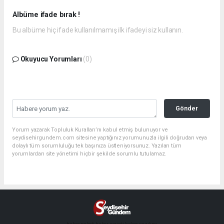
Albüme ifade bırak !
Bu albüme hiç ifade kullanılmamış ilk ifadeyi siz kullanın.
Okuyucu Yorumları
(0)
Gönder
Yorum yazarak Topluluk Kuralları’nı kabul etmiş bulunuyor ve
seydisehirgundem.com sitesine yaptığınız yorumunuzla ilgili doğrudan veya
dolaylı tüm sorumluluğu tek başınıza üstleniyorsunuz. Yazılan tüm
yorumlardan site yönetimi hiçbir şekilde sorumlu tutulamaz.