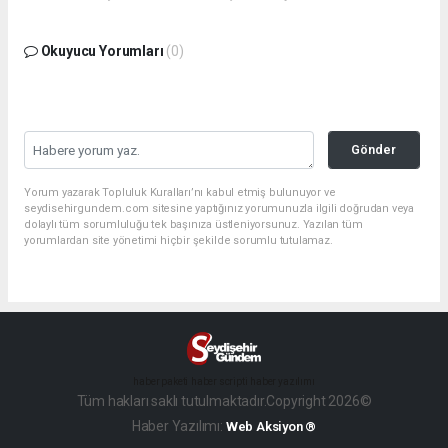
Okuyucu Yorumları
(0)
Gönder
Yorum yazarak Topluluk Kuralları’nı kabul etmiş bulunuyor ve
seydisehirgundem.com sitesine yaptığınız yorumunuzla ilgili doğrudan veya
dolaylı tüm sorumluluğu tek başınıza üstleniyorsunuz. Yazılan tüm
yorumlardan site yönetimi hiçbir şekilde sorumlu tutulamaz.
haber paketi
haber scripti
haber yazılımı
Tüm hakları saklı tutulmaktadır.Copyright 2026©
Haber Yazılımı:
Web Aksiyon ®