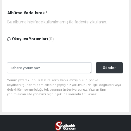
Albüme ifade bırak !
Bu albüme hiç ifade kullanılmamış ilk ifadeyi siz kullanın.
Okuyucu Yorumları
(0)
Gönder
Yorum yazarak Topluluk Kuralları’nı kabul etmiş bulunuyor ve
seydisehirgundem.com sitesine yaptığınız yorumunuzla ilgili doğrudan veya
dolaylı tüm sorumluluğu tek başınıza üstleniyorsunuz. Yazılan tüm
yorumlardan site yönetimi hiçbir şekilde sorumlu tutulamaz.