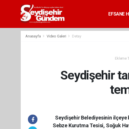
EFSANE H
Anasayfa
Video Galeri
Detay
Ekleme Ta
Seydişehir t
teme
Seydişehir Belediyesinin ilçeye
Sebze Kurutma Tesisi, Soğuk Ha