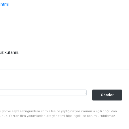
.html
iz kullanın.
Gönder
unuyor ve seydisehirgundem.com sitesine yaptığınız yorumunuzla ilgili doğrudan
sunuz. Yazılan tüm yorumlardan site yönetimi hiçbir şekilde sorumlu tutulamaz.