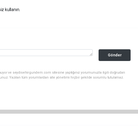
iz kullanın.
Gönder
unuyor ve seydisehirgundem.com sitesine yaptığınız yorumunuzla ilgili doğrudan
sunuz. Yazılan tüm yorumlardan site yönetimi hiçbir şekilde sorumlu tutulamaz.