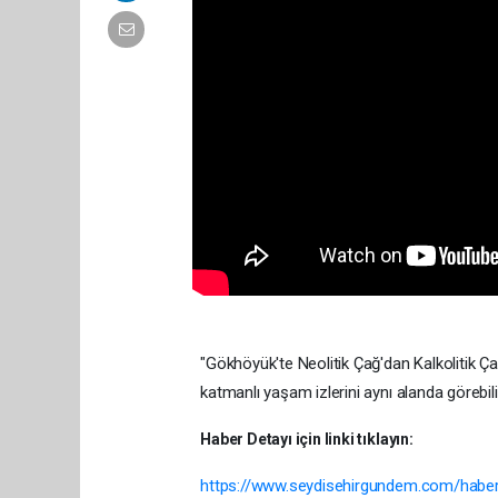
"Gökhöyük'te Neolitik Çağ'dan Kalkolitik Ç
katmanlı yaşam izlerini aynı alanda görebili
Haber Detayı için linki tıklayın:
https://www.seydisehirgundem.com/haber-go