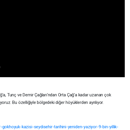
ağ'a, Tunç ve Demir Çağları'ndan Orta Çağ'a kadar uzanan çok
yoruz. Bu özelliğiyle bölgedeki diğer höyüklerden ayrılıyor.
khoyuk-kazisi-seydisehir-tarihini-yeniden-yaziyor-9-bin-yillik-