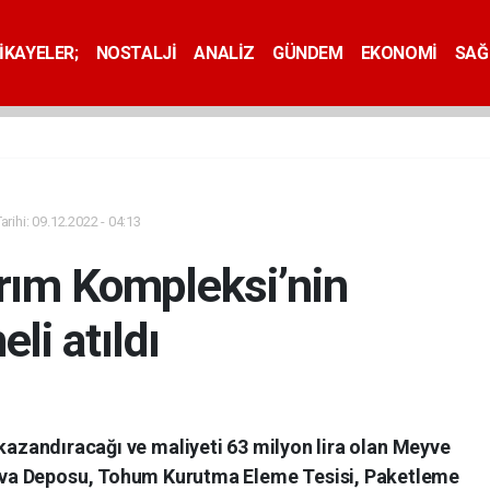
İKAYELER;
NOSTALJİ
ANALİZ
GÜNDEM
EKONOMİ
SAĞ
rihi: 09.12.2022 - 04:13
arım Kompleksi’nin
li atıldı
 kazandıracağı ve maliyeti 63 milyon lira olan Meyve
va Deposu, Tohum Kurutma Eleme Tesisi, Paketleme