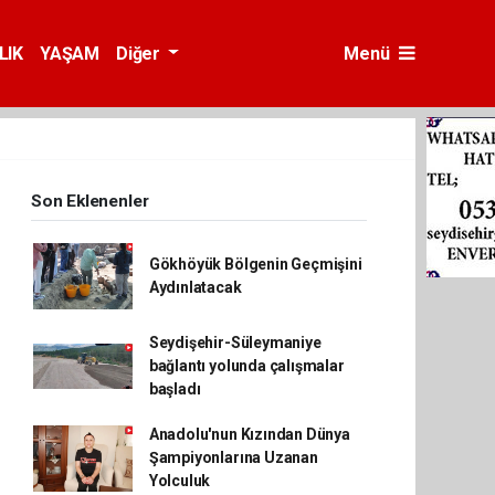
LIK
YAŞAM
Diğer
Menü
Son Eklenenler
Gökhöyük Bölgenin Geçmişini
Aydınlatacak
Seydişehir-Süleymaniye
bağlantı yolunda çalışmalar
başladı
Anadolu'nun Kızından Dünya
Şampiyonlarına Uzanan
Yolculuk