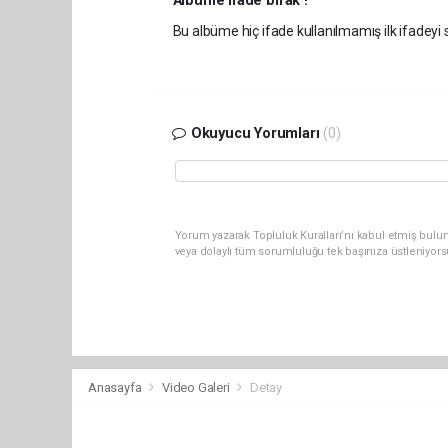
Albüme ifade bırak !
Bu albüme hiç ifade kullanılmamış ilk ifadeyi s
Okuyucu Yorumları
(0)
Yorum yazarak Topluluk Kuralları’nı kabul etmiş bul
veya dolaylı tüm sorumluluğu tek başınıza üstleniyor
Anasayfa
Video Galeri
Detay