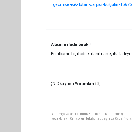
gecmise-isik-tutan-carpici-bulgular-16675
Albüme ifade bırak !
Bu albüme hiç ifade kullanılmamış ilk ifadeyi s
Okuyucu Yorumları
(0)
Yorum yazarak Topluluk Kuralları’nı kabul etmiş bul
veya dolaylı tüm sorumluluğu tek başınıza üstleniyor