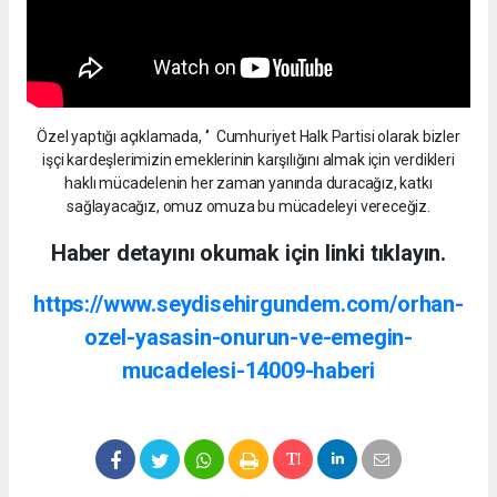
Özel yaptığı açıklamada, ‘’ Cumhuriyet Halk Partisi olarak bizler
işçi kardeşlerimizin emeklerinin karşılığını almak için verdikleri
haklı mücadelenin her zaman yanında duracağız, katkı
sağlayacağız, omuz omuza bu mücadeleyi vereceğiz.
Haber detayını okumak için linki tıklayın.
https://www.seydisehirgundem.com/orhan-
ozel-yasasin-onurun-ve-emegin-
mucadelesi-14009-haberi