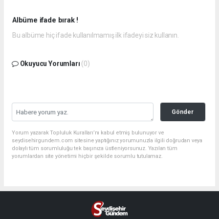
Albüme ifade bırak !
Bu albüme hiç ifade kullanılmamış ilk ifadeyi siz kullanın.
Okuyucu Yorumları
(0)
Gönder
Yorum yazarak Topluluk Kuralları’nı kabul etmiş bulunuyor ve
seydisehirgundem.com sitesine yaptığınız yorumunuzla ilgili doğrudan veya
dolaylı tüm sorumluluğu tek başınıza üstleniyorsunuz. Yazılan tüm
yorumlardan site yönetimi hiçbir şekilde sorumlu tutulamaz.