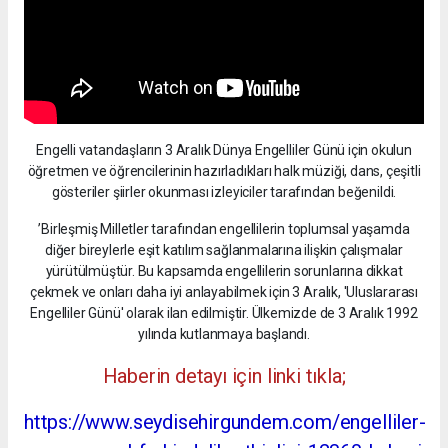
Engelli vatandaşların 3 Aralık Dünya Engelliler Günü için okulun
öğretmen ve öğrencilerinin hazırladıkları halk müziği, dans, çeşitli
gösteriler şiirler okunması izleyiciler tarafından beğenildi.
’Birleşmiş Milletler tarafından engellilerin toplumsal yaşamda
diğer bireylerle eşit katılım sağlanmalarına ilişkin çalışmalar
yürütülmüştür. Bu kapsamda engellilerin sorunlarına dikkat
çekmek ve onları daha iyi anlayabilmek için 3 Aralık, 'Uluslararası
Engelliler Günü' olarak ilan edilmiştir. Ülkemizde de 3 Aralık 1992
yılında kutlanmaya başlandı.
Haberin detayı için linki tıkla;
https://www.seydisehirgundem.com/engelliler-