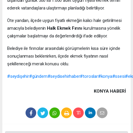
dışarıdan günlük 500 ila 1.000 adet uygun fiyatlı ekmek temin
ederek vatandaşlara ulaştırmayı planladığı belirtiliyor.
Öte yandan, ilçede uygun fiyatlı ekmeğin kalıcı hale getirilmesi
amacıyla belediyenin
Halk Ekmek Fırını
kurulmasına yönelik
çalışmalar başlatmayı da değerlendirdiği ifade ediliyor.
Belediye ile fırıncılar arasındaki görüşmelerin kısa süre içinde
sonuçlanması beklenirken, ilçede ekmek fiyatının nasıl
şekilleneceği merak konusu oldu.
#seydişehir#gündem#seydisehirhaber#toroslar#konya#ssesi#
KONYA HABERİ