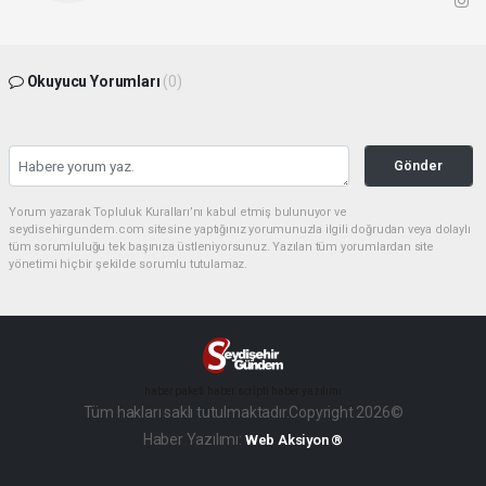
Okuyucu Yorumları
(0)
Gönder
Yorum yazarak Topluluk Kuralları’nı kabul etmiş bulunuyor ve
seydisehirgundem.com sitesine yaptığınız yorumunuzla ilgili doğrudan veya dolaylı
tüm sorumluluğu tek başınıza üstleniyorsunuz. Yazılan tüm yorumlardan site
yönetimi hiçbir şekilde sorumlu tutulamaz.
haber paketi
haber scripti
haber yazılımı
Tüm hakları saklı tutulmaktadır.Copyright 2026©
Haber Yazılımı:
Web Aksiyon ®