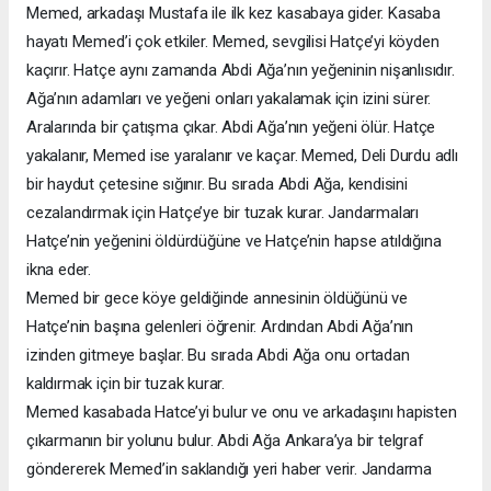
Memed, arkadaşı Mustafa ile ilk kez kasabaya gider. Kasaba
hayatı Memed’i çok etkiler. Memed, sevgilisi Hatçe’yi köyden
kaçırır. Hatçe aynı zamanda Abdi Ağa’nın yeğeninin nişanlısıdır.
Ağa’nın adamları ve yeğeni onları yakalamak için izini sürer.
Aralarında bir çatışma çıkar. Abdi Ağa’nın yeğeni ölür. Hatçe
yakalanır, Memed ise yaralanır ve kaçar. Memed, Deli Durdu adlı
bir haydut çetesine sığınır. Bu sırada Abdi Ağa, kendisini
cezalandırmak için Hatçe’ye bir tuzak kurar. Jandarmaları
Hatçe’nin yeğenini öldürdüğüne ve Hatçe’nin hapse atıldığına
ikna eder.
Memed bir gece köye geldiğinde annesinin öldüğünü ve
Hatçe’nin başına gelenleri öğrenir. Ardından Abdi Ağa’nın
izinden gitmeye başlar. Bu sırada Abdi Ağa onu ortadan
kaldırmak için bir tuzak kurar.
Memed kasabada Hatce’yi bulur ve onu ve arkadaşını hapisten
çıkarmanın bir yolunu bulur. Abdi Ağa Ankara’ya bir telgraf
göndererek Memed’in saklandığı yeri haber verir. Jandarma