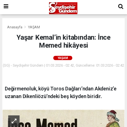
Anasayfa
YAŞAM
Yaşar Kemal’in kitabından: İnce
Memed hikâyesi
YAŞAM
(SG) - Seydişehir Gündem | 01.03.2026 - 02:42, Güncelleme: 01.03.2026 - 02:42
Değirmenoluk, köyü Toros Dağları’ndan Akdeniz’e
uzanan Dikenliözü’ndeki beş köyden biridir.