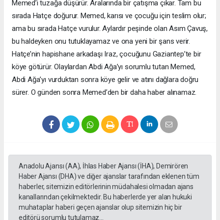
Memed’i tuzağa düşürür. Aralarında bir çatışma çıkar. Tam bu
sırada Hatçe doğurur. Memed, karısı ve çocuğu için teslim olur;
ama bu sırada Hatçe vurulur. Aylardır peşinde olan Asım Çavuş,
bu haldeyken onu tutuklayamaz ve ona yeni bir şans verir.
Hatçe’nin hapishane arkadaşı Iraz, çocuğunu Gaziantep’te bir
köye götürür. Olaylardan Abdi Ağa’yı sorumlu tutan Memed,
Abdi Ağa’yı vurduktan sonra köye gelir ve atını dağlara doğru
sürer. O günden sonra Memed’den bir daha haber alınamaz.
Anadolu Ajansı (AA), İhlas Haber Ajansı (İHA), Demirören
Haber Ajansı (DHA) ve diğer ajanslar tarafından eklenen tüm
haberler, sitemizin editörlerinin müdahalesi olmadan ajans
kanallarından çekilmektedir. Bu haberlerde yer alan hukuki
muhataplar haberi geçen ajanslar olup sitemizin hiç bir
editörü sorumlu tutulamaz...