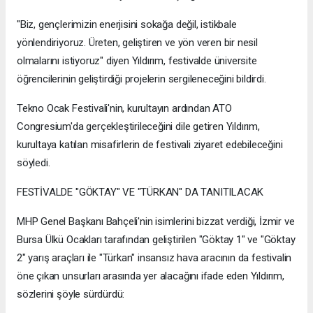
"Biz, gençlerimizin enerjisini sokağa değil, istikbale
yönlendiriyoruz. Üreten, geliştiren ve yön veren bir nesil
olmalarını istiyoruz" diyen Yıldırım, festivalde üniversite
öğrencilerinin geliştirdiği projelerin sergileneceğini bildirdi.
Tekno Ocak Festivali'nin, kurultayın ardından ATO
Congresium'da gerçekleştirileceğini dile getiren Yıldırım,
kurultaya katılan misafirlerin de festivali ziyaret edebileceğini
söyledi.
FESTİVALDE "GÖKTAY" VE "TÜRKAN" DA TANITILACAK
MHP Genel Başkanı Bahçeli'nin isimlerini bizzat verdiği, İzmir ve
Bursa Ülkü Ocakları tarafından geliştirilen "Göktay 1" ve "Göktay
2" yarış araçları ile "Türkan" insansız hava aracının da festivalin
öne çıkan unsurları arasında yer alacağını ifade eden Yıldırım,
sözlerini şöyle sürdürdü: