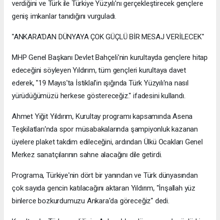
verdiğini ve Türk ile Türkiye Yüzyılı'nı gerçekleştirecek gençlere
geniş imkanlar tanıdığını vurguladı.
"ANKARA'DAN DÜNYAYA ÇOK GÜÇLÜ BİR MESAJ VERİLECEK"
MHP Genel Başkanı Devlet Bahçeli'nin kurultayda gençlere hitap
edeceğini söyleyen Yıldırım, tüm gençleri kurultaya davet
ederek, "19 Mayıs'ta İstiklal'in ışığında Türk Yüzyılı'na nasıl
yürüdüğümüzü herkese göstereceğiz." ifadesini kullandı.
Ahmet Yiğit Yıldırım, Kurultay programı kapsamında Asena
Teşkilatları'nda spor müsabakalarında şampiyonluk kazanan
üyelere plaket takdim edileceğini, ardından Ülkü Ocakları Genel
Merkez sanatçılarının sahne alacağını dile getirdi.
Programa, Türkiye'nin dört bir yanından ve Türk dünyasından
çok sayıda gencin katılacağını aktaran Yıldırım, "İnşallah yüz
binlerce bozkurdumuzu Ankara'da göreceğiz" dedi.