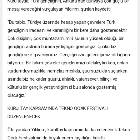
Kurultayda, Türk gençliğinin, Ankara'dan dünyaya çok güçlü bir
mesaj vereceğini vurgulayan Yıldırım, şunları kaydetti:
"Bu tablo, Türkiye üzerinde hesap yapan çevrelere Türk
gençliğinin iradesini ve kararlılığını bir kere daha gösterecektir.
Çok disiplinli, çok muntazam, milli şuurun yüksek olduğu bir
gençliğin aslında burada yetiştiğini göreceğiz. Çünkü biz
gençliğimize güveniyoruz. Gençliğimizin geleceğimiz olduğunu
biliyoruz. Bir takım çevreler gençlerimizi ötekileştirirken, onları
vurdumduymazlıkla, nemelazımcılıkla, şuursuzlukla suçlarken
aslında biz ne kadar şuurlu, ahlaklı, vatansever, bilinçli ve
kültürlü bir gençlik yetiştirdiğimizi bu salonda göstermiş
olacağız."
KURULTAY KAPSAMINDA TEKNO OCAK FESTİVALİ
DÜZENLENECEK
Öte yandan Yıldırım, kurultay kapsamında düzenlenecek Tekno
Ocak Festivali'nin de büyük önem taşıdığını belirtti.