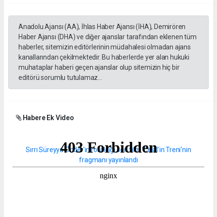
Anadolu Ajansı (AA), İhlas Haber Ajansı (İHA), Demirören
Haber Ajansı (DHA) ve diğer ajanslar tarafından eklenen tüm
haberler, sitemizin editörlerinin müdahalesi olmadan ajans
kanallarından çekilmektedir. Bu haberlerde yer alan hukuki
muhataplar haberi geçen ajanslar olup sitemizin hiç bir
editörü sorumlu tutulamaz...
Habere Ek Video
Sırrı Süreyya Önder'in rol aldığı son film 'Celal'in Treni'nin
fragmanı yayınlandı