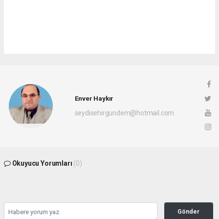
Enver Haykır
seydisehirgundem@hotmail.com
Okuyucu Yorumları
(0)
Gönder