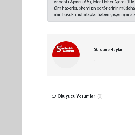
Anadolu Ajansı (AA), İhlas Haber Ajansı (İHA
tüm haberler, sitemizin editörlerinin müdaha
alan hukuki muhataplar haberi geçen ajanslar
Dürdane Haykır
-
Okuyucu Yorumları
(0)