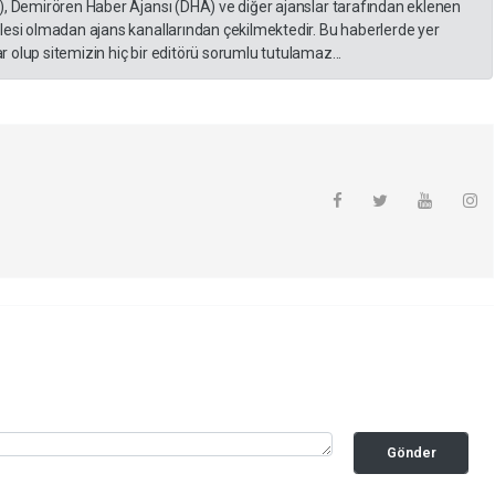
), Demirören Haber Ajansı (DHA) ve diğer ajanslar tarafından eklenen
lesi olmadan ajans kanallarından çekilmektedir. Bu haberlerde yer
 olup sitemizin hiç bir editörü sorumlu tutulamaz...
Gönder