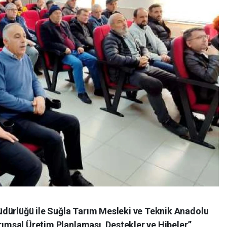
üdürlüğü ile Suğla Tarım Mesleki ve Teknik Anadolu
arımsal Üretim Planlaması, Destekler ve Hibeler”