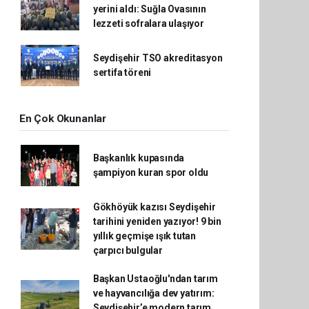
yerini aldı: Suğla Ovasının
lezzeti sofralara ulaşıyor
Seydişehir TSO akreditasyon
sertifa töreni
En Çok Okunanlar
Başkanlık kupasında
şampiyon kuran spor oldu
Gökhöyük kazısı Seydişehir
tarihini yeniden yazıyor! 9 bin
yıllık geçmişe ışık tutan
çarpıcı bulgular
Başkan Ustaoğlu'ndan tarım
ve hayvancılığa dev yatırım:
Seydişehir’e modern tarım