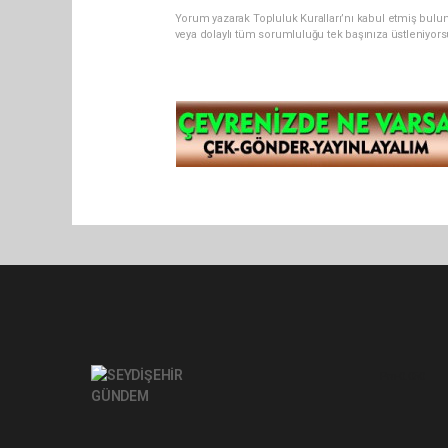
Yorum yazarak Topluluk Kuralları’nı kabul etmiş bul
veya dolaylı tüm sorumluluğu tek başınıza üstleniyor
Pro-0.050