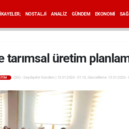
İKAYELER;
NOSTALJİ
ANALİZ
GÜNDEM
EKONOMİ
SAĞ
e tarımsal üretim planla
(SG) - Seydişehir Gündem | 13.01.2026 - 01:10, Güncelleme: 13.01.2026 - 
İTİM