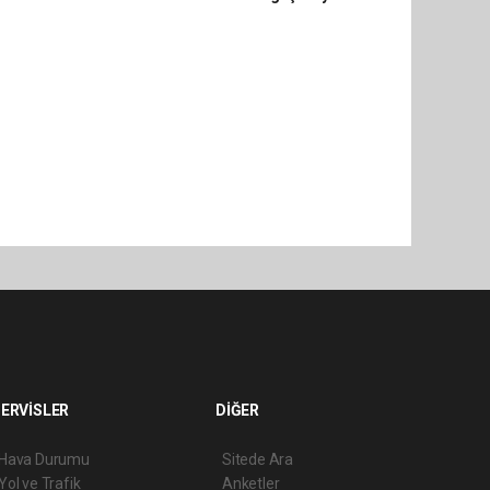
ERVİSLER
DİĞER
Hava Durumu
Sitede Ara
Yol ve Trafik
Anketler