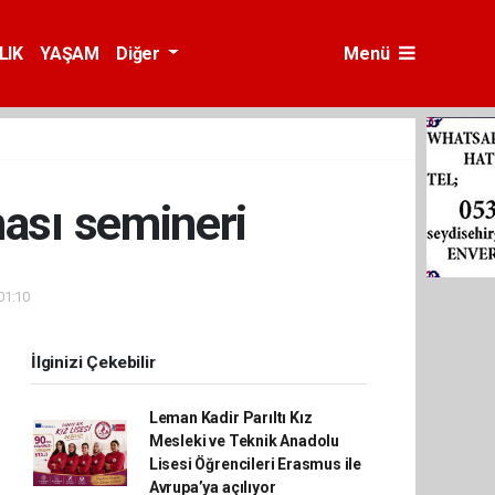
LIK
YAŞAM
Diğer
Menü
ması semineri
01:10
İlginizi Çekebilir
Leman Kadir Parıltı Kız
Mesleki ve Teknik Anadolu
Lisesi Öğrencileri Erasmus ile
Avrupa’ya açılıyor