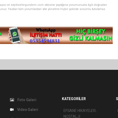
unuyor ve seydisehirgundem.com sitesine yaptığınız yorumunuzla ilgili doğrudan
sunuz. Yazılan tüm yorumlardan site yönetimi hiçbir şekilde sorumlu tutulamaz.
KATEGORİLER
S
Foto Galeri
Video Galeri
EFSANE HİKAYELER;
NOSTALJİ