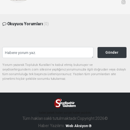
Okuyucu Yorumları
(0)
Gönder
Yorum yazarak Topluluk Kuralları’nı kabul etmiş bulunuyor ve
seydisehirgundem.com sitesine yaptığınız yorumunuzla ilgili doğrudan veya dolaylı
tüm sorumluluğu tek başınıza üstleniyorsunuz. Yazılan tüm yorumlardan site
yönetimi hiçbir şekilde sorumlu tutulamaz.
haber paketi
haber scripti
haber yazılımı
Tüm hakları saklı tutulmaktadır.Copyright 2026©
Haber Yazılımı:
Web Aksiyon ®