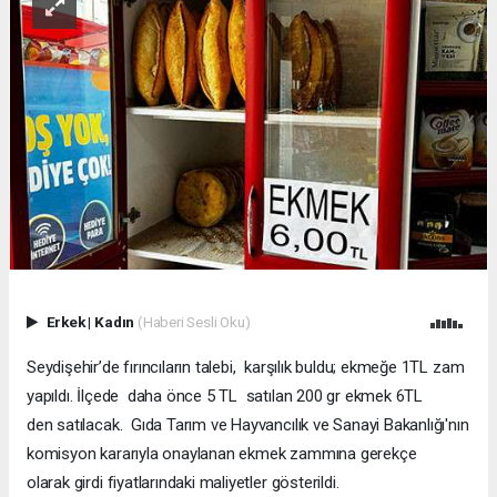
Erkek
|
Kadın
(Haberi Sesli Oku)
Seydişehir’de fırıncıların talebi, karşılık buldu; ekmeğe 1TL zam
yapıldı. İlçede daha önce 5 TL satılan 200 gr ekmek 6TL
den satılacak. Gıda Tarım ve Hayvancılık ve Sanayi Bakanlığı'nın
komisyon kararıyla onaylanan ekmek zammına gerekçe
olarak girdi fiyatlarındaki maliyetler gösterildi.