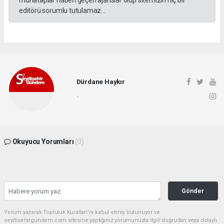
editörü sorumlu tutulamaz...
Dürdane Haykır
-
Okuyucu Yorumları
(0)
Gönder
Yorum yazarak Topluluk Kuralları’nı kabul etmiş bulunuyor ve
seydisehirgundem.com sitesine yaptığınız yorumunuzla ilgili doğrudan veya dolaylı