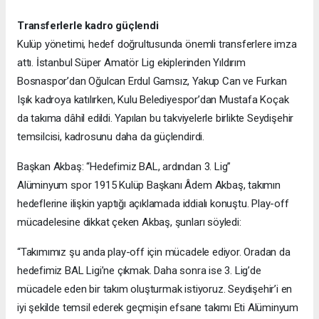
Transferlerle kadro güçlendi
Kulüp yönetimi, hedef doğrultusunda önemli transferlere imza
attı. İstanbul Süper Amatör Lig ekiplerinden Yıldırım
Bosnaspor’dan Oğulcan Erdul Gamsız, Yakup Can ve Furkan
Işık kadroya katılırken, Kulu Belediyespor’dan Mustafa Koçak
da takıma dâhil edildi. Yapılan bu takviyelerle birlikte Seydişehir
temsilcisi, kadrosunu daha da güçlendirdi.
Başkan Akbaş: “Hedefimiz BAL, ardından 3. Lig”
Alüminyum spor 1915 Kulüp Başkanı Âdem Akbaş, takımın
hedeflerine ilişkin yaptığı açıklamada iddialı konuştu. Play-off
mücadelesine dikkat çeken Akbaş, şunları söyledi:
“Takımımız şu anda play-off için mücadele ediyor. Oradan da
hedefimiz BAL Ligi’ne çıkmak. Daha sonra ise 3. Lig’de
mücadele eden bir takım oluşturmak istiyoruz. Seydişehir’i en
iyi şekilde temsil ederek geçmişin efsane takımı Eti Alüminyum