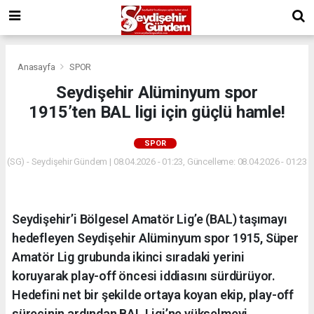
Anasayfa
SPOR
Seydişehir Alüminyum spor
1915’ten BAL ligi için güçlü hamle!
SPOR
(SG) - Seydişehir Gündem | 08.04.2026 - 01:23, Güncelleme: 08.04.2026 - 01:23
Seydişehir’i Bölgesel Amatör Lig’e (BAL) taşımayı
hedefleyen Seydişehir Alüminyum spor 1915, Süper
Amatör Lig grubunda ikinci sıradaki yerini
koruyarak play-off öncesi iddiasını sürdürüyor.
Hedefini net bir şekilde ortaya koyan ekip, play-off
sürecinin ardından BAL Ligi’ne yükselmeyi