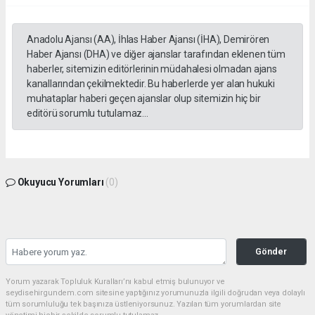
Anadolu Ajansı (AA), İhlas Haber Ajansı (İHA), Demirören
Haber Ajansı (DHA) ve diğer ajanslar tarafından eklenen tüm
haberler, sitemizin editörlerinin müdahalesi olmadan ajans
kanallarından çekilmektedir. Bu haberlerde yer alan hukuki
muhataplar haberi geçen ajanslar olup sitemizin hiç bir
editörü sorumlu tutulamaz...
Okuyucu Yorumları
(0)
Gönder
Yorum yazarak Topluluk Kuralları’nı kabul etmiş bulunuyor ve
seydisehirgundem.com sitesine yaptığınız yorumunuzla ilgili doğrudan veya dolaylı
tüm sorumluluğu tek başınıza üstleniyorsunuz. Yazılan tüm yorumlardan site