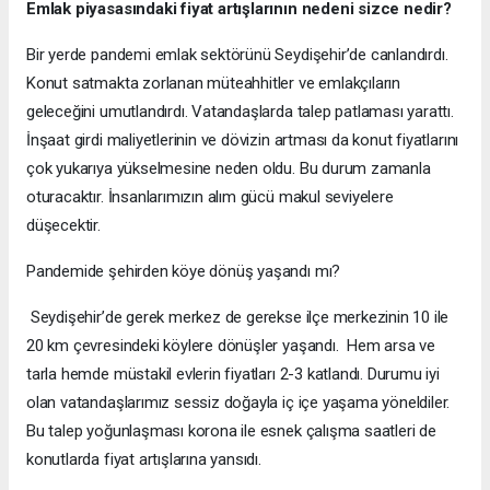
Emlak piyasasındaki fiyat artışlarının nedeni sizce nedir?
Bir yerde pandemi emlak sektörünü Seydişehir’de canlandırdı.
Konut satmakta zorlanan müteahhitler ve emlakçıların
geleceğini umutlandırdı. Vatandaşlarda talep patlaması yarattı.
İnşaat girdi maliyetlerinin ve dövizin artması da konut fiyatlarını
çok yukarıya yükselmesine neden oldu. Bu durum zamanla
oturacaktır. İnsanlarımızın alım gücü makul seviyelere
düşecektir.
Pandemide şehirden köye dönüş yaşandı mı?
Seydişehir’de gerek merkez de gerekse ilçe merkezinin 10 ile
20 km çevresindeki köylere dönüşler yaşandı. Hem arsa ve
tarla hemde müstakil evlerin fiyatları 2-3 katlandı. Durumu iyi
olan vatandaşlarımız sessiz doğayla iç içe yaşama yöneldiler.
Bu talep yoğunlaşması korona ile esnek çalışma saatleri de
konutlarda fiyat artışlarına yansıdı.