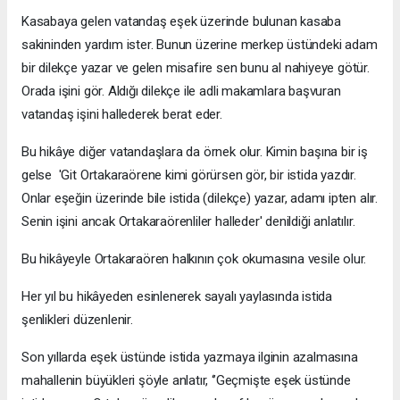
Kasabaya gelen vatandaş eşek üzerinde bulunan kasaba
sakininden yardım ister. Bunun üzerine merkep üstündeki adam
bir dilekçe yazar ve gelen misafire sen bunu al nahiyeye götür.
Orada işini gör. Aldığı dilekçe ile adli makamlara başvuran
vatandaş işini hallederek berat eder.
Bu hikâye diğer vatandaşlara da örnek olur. Kimin başına bir iş
gelse 'Git Ortakaraörene kimi görürsen gör, bir istida yazdır.
Onlar eşeğin üzerinde bile istida (dilekçe) yazar, adamı ipten alır.
Senin işini ancak Ortakaraörenliler halleder' denildiği anlatılır.
Bu hikâyeyle Ortakaraören halkının çok okumasına vesile olur.
Her yıl bu hikâyeden esinlenerek sayalı yaylasında istida
şenlikleri düzenlenir.
Son yıllarda eşek üstünde istida yazmaya ilginin azalmasına
mahallenin büyükleri şöyle anlatır, ‘’Geçmişte eşek üstünde