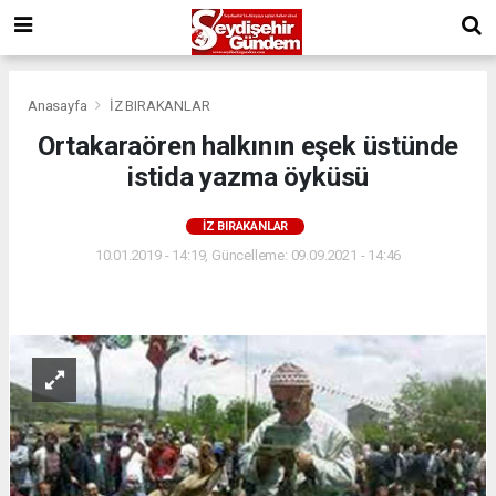
Anasayfa
İZ BIRAKANLAR
Ortakaraören halkının eşek üstünde
istida yazma öyküsü
İZ BIRAKANLAR
10.01.2019 - 14:19, Güncelleme: 09.09.2021 - 14:46