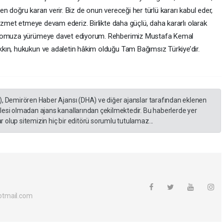
 doğru kararı verir. Biz de onun vereceği her türlü kararı kabul eder,
hizmet etmeye devam ederiz. Birlikte daha güçlü, daha kararlı olarak
uz omuza yürümeye davet ediyorum. Rehberimiz Mustafa Kemal
kın, hukukun ve adaletin hâkim olduğu Tam Bağımsız Türkiye’dir.
), Demirören Haber Ajansı (DHA) ve diğer ajanslar tarafından eklenen
lesi olmadan ajans kanallarından çekilmektedir. Bu haberlerde yer
 olup sitemizin hiç bir editörü sorumlu tutulamaz...
otmail.com