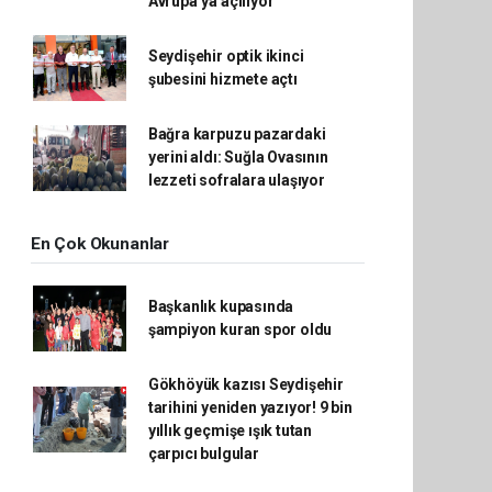
Avrupa’ya açılıyor
Seydişehir optik ikinci
şubesini hizmete açtı
Bağra karpuzu pazardaki
yerini aldı: Suğla Ovasının
lezzeti sofralara ulaşıyor
En Çok Okunanlar
Başkanlık kupasında
şampiyon kuran spor oldu
Gökhöyük kazısı Seydişehir
tarihini yeniden yazıyor! 9 bin
yıllık geçmişe ışık tutan
çarpıcı bulgular