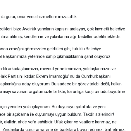
a gurur, onur verici hizmetlere imza attık.
leri, bize Aydınlık yarınların kapısını aralayan, çok kıymetli belediye
ra atılmış, kendilerine ve yakınlarına ağır bedeller ödetilmektedir.
unca emeğini görmezden geldikleri gibi, tutuklu Belediye
 Başkanımıza yeterince sahip çıkmadıklarına şahit oluyoruz.
ili arkadaşlarımızın, mevcut yönetimimizin, yoldaşlarımızın ve
et Halk Partisini iktidar, Ekrem İmamoğlu’ nu da Cumhurbaşkanı
Başkanlığına aday oluyorum. Bu sadece bir görev talebi değil; halkın
krasiyi savunan örgütümüzle birlikte, karanlığa karşı umudu büyütme
 için yeniden yola çıkıyorum. Bu duyuruyu şatafata ve yeni
bir açıklama ile duyurmayı uygun buldum. Takdir sizlerindir!
, akıllıdır, ahde vefa sahibidir. Ufak çıkar ve vaatlere kanmaz, ne
 Zindanlarda çürür ama yine de baskılara boyun eğmez, biat etmez,