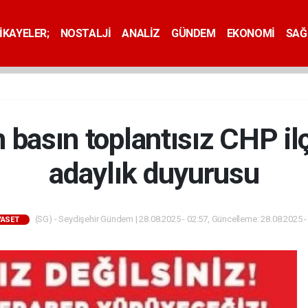
İKAYELER;
NOSTALJİ
ANALİZ
GÜNDEM
EKONOMİ
SAĞ
 basın toplantısız CHP il
adaylık duyurusu
(SG) - Seydişehir Gündem | 28.08.2025 - 02:57, Güncelleme: 28.08.2025 -
YASET