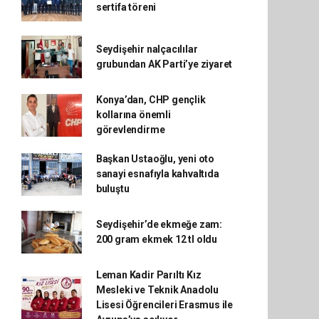
sertifa töreni
Seydişehir nalçacılılar
grubundan AK Parti’ye ziyaret
Konya’dan, CHP gençlik
kollarına önemli
görevlendirme
Başkan Ustaoğlu, yeni oto
sanayi esnafıyla kahvaltıda
buluştu
Seydişehir’de ekmeğe zam:
200 gram ekmek 12 tl oldu
Leman Kadir Parıltı Kız
Mesleki ve Teknik Anadolu
Lisesi Öğrencileri Erasmus ile