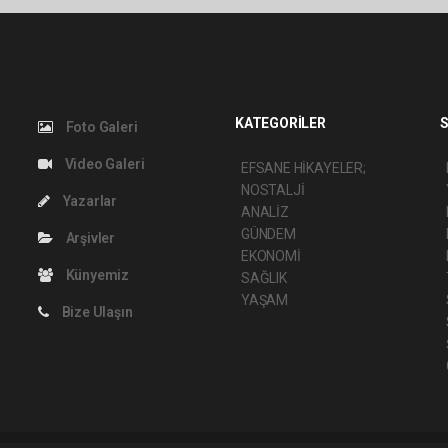
KATEGORİLER
S
Foto Galeri
Video Galeri
EFSANE HİKAYELER;
NOSTALJİ
Yazarlar
ANALİZ
GÜNDEM
Arşivler
EKONOMİ
Künyemiz
SAĞLIK
YAŞAM
Bize Ulaşın