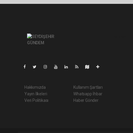
Pro-0.059
Hakkımızda
Kullanım Şartları
Yayın İlkeleri
Whatsapp İhbar
Veri Politikası
Haber Gönder