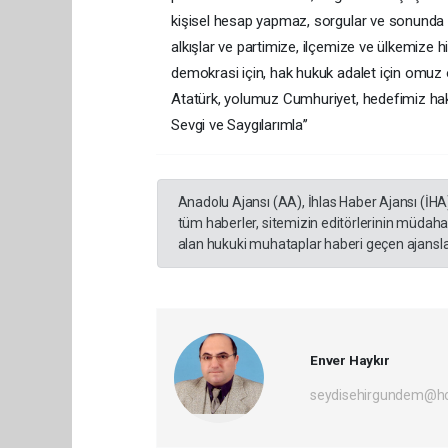
kişisel hesap yapmaz, sorgular ve sonunda en
alkışlar ve partimize, ilçemize ve ülkemize 
demokrasi için, hak hukuk adalet için om
Atatürk, yolumuz Cumhuriyet, hedefimiz hak
Sevgi ve Saygılarımla’’
Anadolu Ajansı (AA), İhlas Haber Ajansı (İHA
tüm haberler, sitemizin editörlerinin müdaha
alan hukuki muhataplar haberi geçen ajanslar
Enver Haykır
seydisehirgundem@h