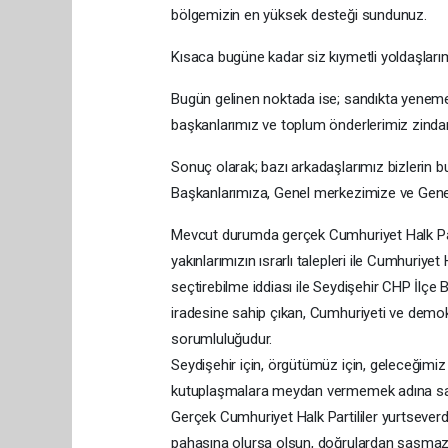
bölgemizin en yüksek desteği sundunuz.
Kısaca bugüne kadar siz kıymetli yoldaşlarıml
Bugün gelinen noktada ise; sandıkta yenemedik
başkanlarımız ve toplum önderlerimiz zindanla
Sonuç olarak; bazı arkadaşlarımız bizlerin b
Başkanlarımıza, Genel merkezimize ve Genel
Mevcut durumda gerçek Cumhuriyet Halk Part
yakınlarımızın ısrarlı talepleri ile Cumhuriy
seçtirebilme iddiası ile Seydişehir CHP İlçe 
iradesine sahip çıkan, Cumhuriyeti ve demo
sorumluluğudur.
Seydişehir için, örgütümüz için, geleceğimiz
kutuplaşmalara meydan vermemek adına sade 
Gerçek Cumhuriyet Halk Partililer yurtseverdir
pahasına olursa olsun, doğrulardan şaşmaz.