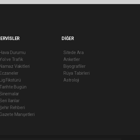
ERVİSLER
DİĞER
Hava Durumu
Sitede Ara
Yol ve Trafik
Anketler
Namaz Vakitleri
Biyografiler
Eczaneler
Rüya Tabirleri
Lig Fikstürü
Astroloji
Tarihte Bugün
Sinemalar
Seri İlanlar
Şehir Rehberi
Gazete Manşetleri