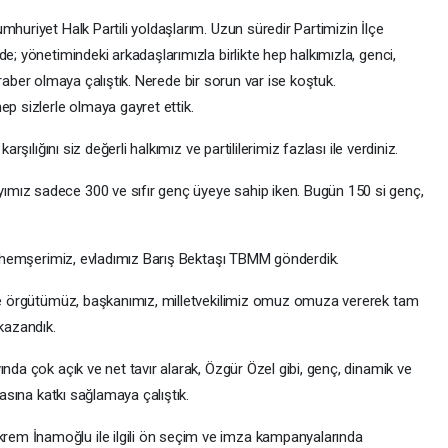
mhuriyet Halk Partili yoldaşlarım. Uzun süredir Partimizin İlçe
e; yönetimindeki arkadaşlarımızla birlikte hep halkımızla, genci,
e beraber olmaya çalıştık. Nerede bir sorun var ise koştuk.
 sizlerle olmaya gayret ettik.
arşılığını siz değerli halkımız ve partililerimiz fazlası ile verdiniz.
mız sadece 300 ve sıfır genç üyeye sahip iken. Bugün 150 si genç,
i, hemşerimiz, evladımız Barış Bektaşı TBMM gönderdik.
ile örgütümüz, başkanımız, milletvekilimiz omuz omuza vererek tam
 kazandık.
nda çok açık ve net tavır alarak, Özgür Özel gibi, genç, dinamik ve
masına katkı sağlamaya çalıştık.
em İnamoğlu ile ilgili ön seçim ve imza kampanyalarında