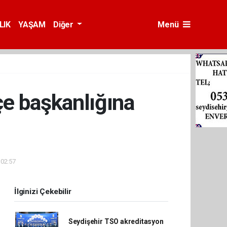
LIK
YAŞAM
Diğer
Menü
çe başkanlığına
 02:57
İlginizi Çekebilir
Seydişehir TSO akreditasyon