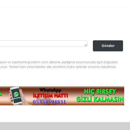
Gönder
unuyor ve seydisehirgundem.com sitesine yaptığınız yorumunuzla ilgili doğrudan
sunuz. Yazılan tüm yorumlardan site yönetimi hiçbir şekilde sorumlu tutulamaz.