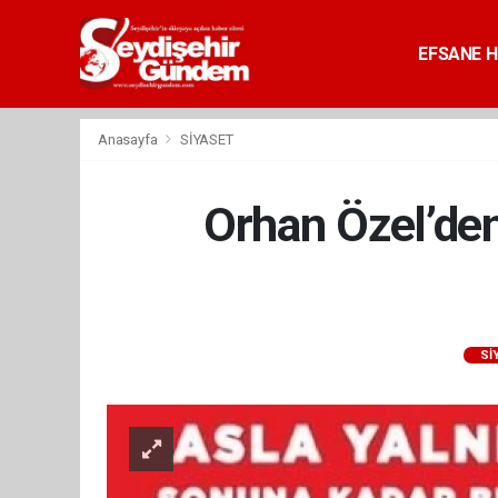
EFSANE H
Anasayfa
SİYASET
Orhan Özel’den
Sİ