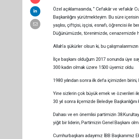
Özel açıklamasında, ‘’ Cefakâr ve vefakâr Cu
Başkanlığını yürütmekteyim. Bu süre içerisind
yaşlısı, çiftçisi, işçisi, esnafı, öğrencisi il
Düğünümüzde, törenimizde, cenazemizde hep
Allah’a şükürler olsun ki, bu çalışmalarımızın k
İlçe başkanı olduğum 2017 sonunda üye sayı
300 kadın olmak üzere 1500 üyemiz oldu.
1980 yılından sonra ilk defa içimizden birin
Yine sizlerin çok büyük emek ve özverileri 
30 yıl sonra ilçemizde Belediye Başkanlığını
Dahası ve en önemlisi partimizin 38.Kurultayı
yiğit bir liderin, Partimizin Genel Başkanı ol
Cumhurbaşkanı adayımız İBB Başkanımız Ekr