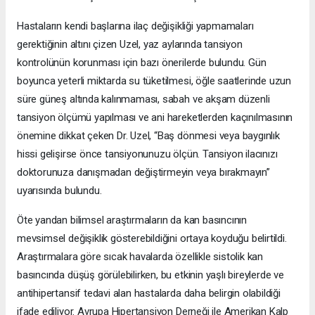
Hastaların kendi başlarına ilaç değişikliği yapmamaları
gerektiğinin altını çizen Uzel, yaz aylarında tansiyon
kontrolünün korunması için bazı önerilerde bulundu. Gün
boyunca yeterli miktarda su tüketilmesi, öğle saatlerinde uzun
süre güneş altında kalınmaması, sabah ve akşam düzenli
tansiyon ölçümü yapılması ve ani hareketlerden kaçınılmasının
önemine dikkat çeken Dr. Uzel, “Baş dönmesi veya baygınlık
hissi gelişirse önce tansiyonunuzu ölçün. Tansiyon ilacınızı
doktorunuza danışmadan değiştirmeyin veya bırakmayın”
uyarısında bulundu.
Öte yandan bilimsel araştırmaların da kan basıncının
mevsimsel değişiklik gösterebildiğini ortaya koyduğu belirtildi.
Araştırmalara göre sıcak havalarda özellikle sistolik kan
basıncında düşüş görülebilirken, bu etkinin yaşlı bireylerde ve
antihipertansif tedavi alan hastalarda daha belirgin olabildiği
ifade ediliyor. Avrupa Hipertansiyon Derneği ile Amerikan Kalp