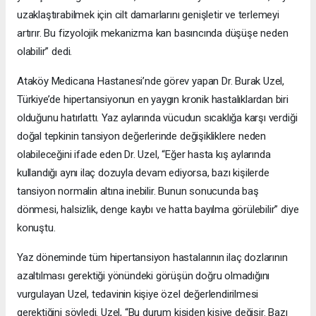
uzaklaştırabilmek için cilt damarlarını genişletir ve terlemeyi
artırır. Bu fizyolojik mekanizma kan basıncında düşüşe neden
olabilir” dedi.
Ataköy Medicana Hastanesi’nde görev yapan Dr. Burak Uzel,
Türkiye’de hipertansiyonun en yaygın kronik hastalıklardan biri
olduğunu hatırlattı. Yaz aylarında vücudun sıcaklığa karşı verdiği
doğal tepkinin tansiyon değerlerinde değişikliklere neden
olabileceğini ifade eden Dr. Uzel, “Eğer hasta kış aylarında
kullandığı aynı ilaç dozuyla devam ediyorsa, bazı kişilerde
tansiyon normalin altına inebilir. Bunun sonucunda baş
dönmesi, halsizlik, denge kaybı ve hatta bayılma görülebilir” diye
konuştu.
Yaz döneminde tüm hipertansiyon hastalarının ilaç dozlarının
azaltılması gerektiği yönündeki görüşün doğru olmadığını
vurgulayan Uzel, tedavinin kişiye özel değerlendirilmesi
gerektiğini söyledi. Uzel, “Bu durum kişiden kişiye değişir. Bazı