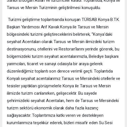
Sahibi Erdoğan Aslan ve turizmciler katıldı. Toplantıda, Konya ile
Tarsus ve Mersin Turizminin geliştirilmesi konuşuldu.
Turizmi geliştirme toplantısında konuşan TÜRSAB Konya B.T.K.
Başkan Yardımcısı Arif Kavak Konya ile Tarsus ve Mersin
bölgesindeki turizmi geliştireceklerini belirterek, “Konya’daki
seyahat Acentaları olarak Tarsus ve Mersin ilimizdeki turizm
destinasyonunu, otellerini ve Restoran’larını yerinde görerek, bu
bölgemizdeki turizm seyahat acentalarımızla, Belediye başkanı
yarımcıları, ticaret ve sanayi odasıyla bir araya gelerek
düzenlediğimiz toplantı son derece verimli geçti. Toplantıda
Konyalı seyahat acentalarımız Tarsus ve Mersindeki otellerle ve
tesisler yaptıkları görüşmelerle Konya ile Tarsus ve Mersin
ilimizde turizm canlanırken, gelişecektir. Bu sayede
şehrimizdeki seyahat Acentaları, hem de Tarsus ve Mersindeki
turizm sektörü ekonomik olarak daha fazla kazanç
sağlayacaktır. Toplantımıza katkı veren ve destekleyen
kurumlarımıza teşekkür ederek, bizleri misafir eden Su Sesi