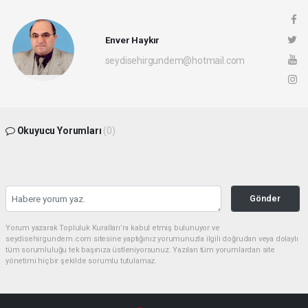
Enver Haykır
seydisehirgundem@hotmail.com
Okuyucu Yorumları
(0)
Gönder
Yorum yazarak Topluluk Kuralları’nı kabul etmiş bulunuyor ve
seydisehirgundem.com sitesine yaptığınız yorumunuzla ilgili doğrudan veya dolaylı
tüm sorumluluğu tek başınıza üstleniyorsunuz. Yazılan tüm yorumlardan site
yönetimi hiçbir şekilde sorumlu tutulamaz.