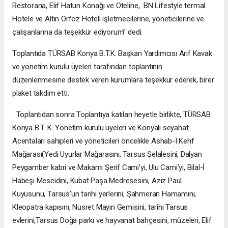
Restorana, Elif Hatun Konağı ve Oteline, BN Lifestyle termal
Hotele ve Altın Orfoz Hoteli işletmecilerine, yöneticilerine ve
çalışanlarına da teşekkür ediyorum” dedi.
Toplantıda TÜRSAB Konya B.T.K. Başkan Yardımcısı Arif Kavak
ve yönetim kurulu üyeleri tarafından toplantının
düzenlenmesine destek veren kurumlara teşekkür ederek, birer
plaket takdim etti.
Toplantıdan sonra Toplantıya katılan heyetle birlikte, TÜRSAB
Konya B.T. K. Yönetim kurulu üyeleri ve Konyalı seyahat
Acentaları sahipleri ve yöneticileri öncelikle Ashab-I Kehf
Mağarası(Yedi Uyurlar Mağarasını, Tarsus Şelalesini, Dalyan
Peygamber kabri ve Makamı Şerif Cami’yi, Ulu Cami’yi, Bilal-İ
Habeşi Mescidini, Kubat Paşa Medresesini, Aziz Paul
Kuyusunu, Tarsus’un tarihi yerlerini, Şahmeran Hamamını,
Kleopatra kapısını, Nusret Mayın Gemisini, tarihi Tarsus
evlerini,Tarsus Doğa parkı ve hayvanat bahçesini, müzeleri, Elif