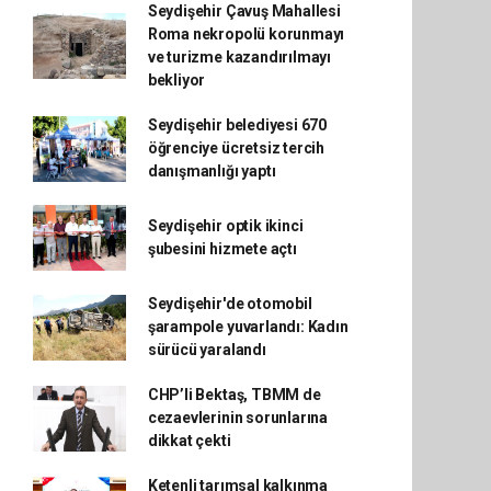
Seydişehir Çavuş Mahallesi
Roma nekropolü korunmayı
ve turizme kazandırılmayı
bekliyor
Seydişehir belediyesi 670
öğrenciye ücretsiz tercih
danışmanlığı yaptı
Seydişehir optik ikinci
şubesini hizmete açtı
Seydişehir'de otomobil
şarampole yuvarlandı: Kadın
sürücü yaralandı
CHP’li Bektaş, TBMM de
cezaevlerinin sorunlarına
dikkat çekti
Ketenli tarımsal kalkınma