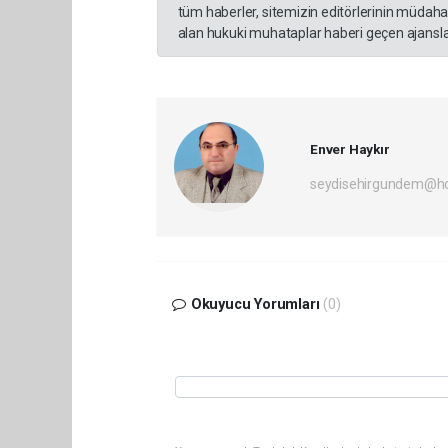
tüm haberler, sitemizin editörlerinin müdaha
alan hukuki muhataplar haberi geçen ajanslar
Enver Haykır
seydisehirgundem@h
Okuyucu Yorumları
(0)