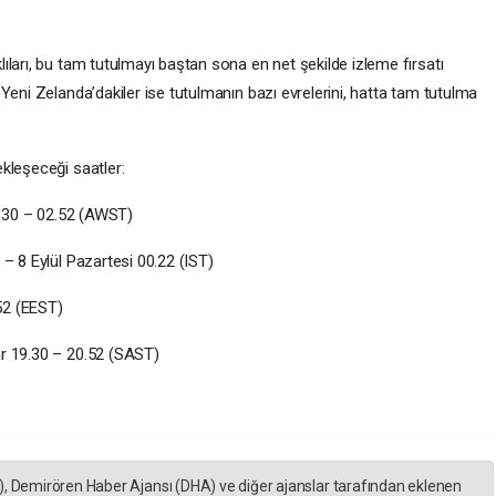
ları, bu tam tutulmayı baştan sona en net şekilde izleme fırsatı
Yeni Zelanda’dakiler ise tutulmanın bazı evrelerini, hatta tam tutulma
kleşeceği saatler:
01.30 – 02.52 (AWST)
– 8 Eylül Pazartesi 00.22 (IST)
.52 (EEST)
r 19.30 – 20.52 (SAST)
), Demirören Haber Ajansı (DHA) ve diğer ajanslar tarafından eklenen