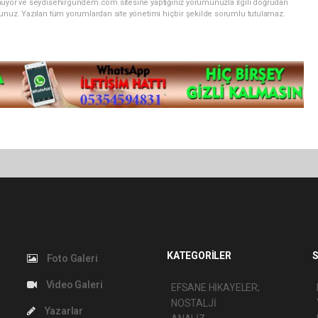
unuyor ve seydisehirgundem.com sitesine yaptığınız yorumunuzla ilgili doğrudan
sunuz. Yazılan tüm yorumlardan site yönetimi hiçbir şekilde sorumlu tutulamaz.
KATEGORİLER
S
Foto Galeri
Video Galeri
EFSANE HİKAYELER;
NOSTALJİ
Yazarlar