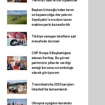
Temmuz'daki kritik toplantıda
Başkan Ustaoğlu'ndan tarım
ve hayvancılığa dev yatırım:
Seydişehir’e modern tarım
makine parkı kazandırıldı
Türkiye savaşan taraflara eşit
mesafede durmalı
CHP Konya İl Başkanlığına
atanan Serttaş: Bu görevi
partimizin yıllardır verdiği
emeği koruma sorumluluğu
olarak görüyorum
TransAnatolia 2020 yarışları
İstanbul'da tamamlandı
Ukrayna uçağının karakutu