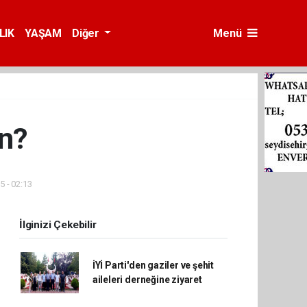
LIK
YAŞAM
Diğer
Menü
an?
5 - 02:13
İlginizi Çekebilir
İYİ Parti'den gaziler ve şehit
aileleri derneğine ziyaret