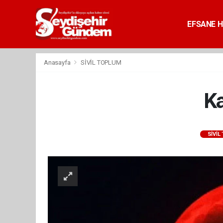
EFSANE H
Anasayfa
SİVİL TOPLUM
Ka
SİVİL