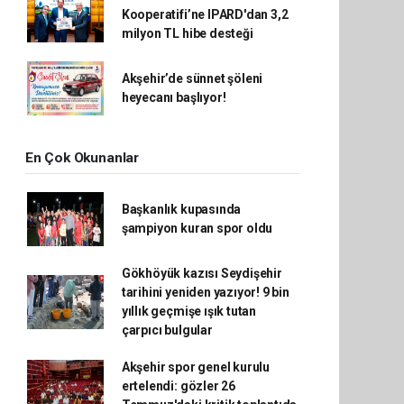
Kooperatifi’ne IPARD'dan 3,2
milyon TL hibe desteği
Akşehir’de sünnet şöleni
heyecanı başlıyor!
En Çok Okunanlar
Başkanlık kupasında
şampiyon kuran spor oldu
Gökhöyük kazısı Seydişehir
tarihini yeniden yazıyor! 9 bin
yıllık geçmişe ışık tutan
çarpıcı bulgular
Akşehir spor genel kurulu
ertelendi: gözler 26