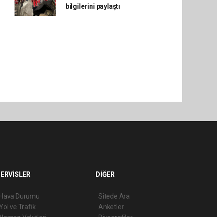
bilgilerini paylaştı
ERVİSLER
DİĞER
Hava Durumu
Sitede Ara
Yol ve Trafik
Anketler