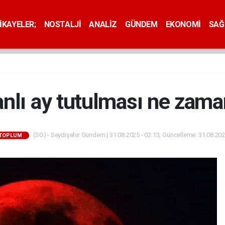
İKAYELER;
NOSTALJİ
ANALİZ
GÜNDEM
EKONOMİ
SAĞ
nlı ay tutulması ne zam
(SG) - Seydişehir Gündem | 31.08.2025 - 02:13, Güncelleme: 31.08.202
 TOPLUM