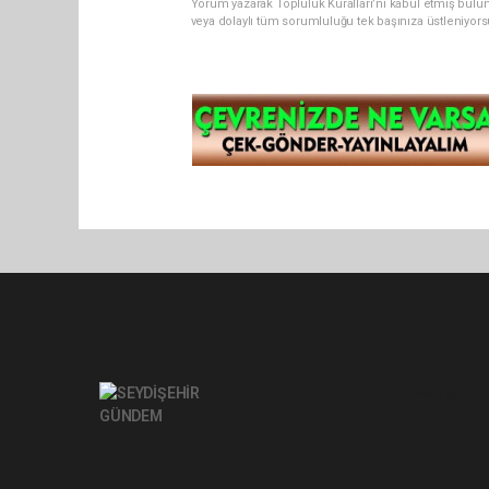
Yorum yazarak Topluluk Kuralları’nı kabul etmiş bul
veya dolaylı tüm sorumluluğu tek başınıza üstleniyor
Pro-0.045