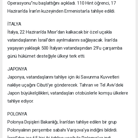
Operasyonu”nu başlattığını açıkladı. 110 Hint öğrenci, 17
Haziran’da İran’ın kuzeyinden Ermenistan’a tahliye edildi.
İTALYA
İtalya, 22 Haziran’da Mısır’dan kalkacak bir özel uçakla
vatandaşlarının İsrail’den ayrılmalarını sağlayacak. İran’da
yaşayan yaklaşık 500 İtalyan vatandaşından 29’u çarşamba
günü hükümet desteğiyle ülkeyi terk etti.
JAPONYA
Japonya, vatandaşlarını tahliye için iki Savunma Kuvvetleri
nakliye uçağını Cibuti’ye gönderecek. Tahran ve Tel Aviv'deki
Japon büyükelçilikleri, vatandaşları otobüslerle komşu ülkelere
tahliye ediyor.
POLONYA
Polonya Dışişleri Bakanlığı, İran’dan tahliye edilen bir grup
Polonyalının perşembe sabahı Varşova’ya indiğini bildirdi.
İsrail’den ise 65 kişi iki tahliye uçağı ile Polonya’ya indi.