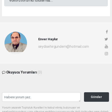
editörü sorumlu tutulamaz...
Enver Haykır
seydisehirgundem@hotmail.com
Okuyucu Yorumları
(0)
Gönder
Yorum yazarak Topluluk Kuralları’nı kabul etmiş bulunuyor ve
seydisehirgundem.com sitesine yaptığınız yorumunuzla ilgili doğrudan veya dolaylı