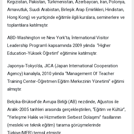
Kırgızistan, Pakistan, Türkmenistan, Azerbaycan, İran, Polonya,
Arnavutluk, Suudi Arabistan, Birleşik Arap Emirlikleri, Hindistan,
Hong Kong) ve yurtiçinde eğitimle ilgili kurslara, seminerlere ve
toplantılara katılmıştır.
ABD-Washington ve New York’ta, İnternational Visitor
Leadership Program’ı kapsamında 2009 yılında “Higher
Education-Yüksek Öğretim” eğitimine katılmıştır.
Japonya-Tokyo’da, JICA (Japan International Cooperation
Agency) kanalıyla, 2010 yılında “Management Of Teacher
Training Center-Öğretmen Eğitim Merkezinin Yönetimi” eğitimi
almıştır.
Belçika-Brüksel’de Avrupa Birliği (AB) nezdinde, Ağustos ile
Aralık-2005 tarihleri arasında gerçekleştirilen, “Eğitim ve Kültür”,
“Yerleşme Hakkı ve Hizmetlerin Serbest Dolaşımı” fasıllarının
(mesleki ve teknik eğitim) tarama görüşmelerinde
Türkiye/MEB’i temsil etmiştir.