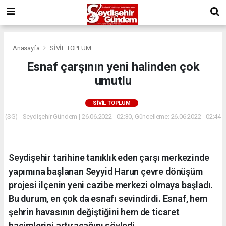
Anasayfa
SİVİL TOPLUM
Esnaf çarşının yeni halinden çok
umutlu
SİVİL TOPLUM
(SG) - Seydişehir Gündem | 26.06.2022 - 02:30, Güncelleme: 26.06.2022 - 02:44
Seydişehir tarihine tanıklık eden çarşı merkezinde
yapımına başlanan Seyyid Harun çevre dönüşüm
projesi ilçenin yeni cazibe merkezi olmaya başladı.
Bu durum, en çok da esnafı sevindirdi. Esnaf, hem
şehrin havasının değiştiğini hem de ticaret
hacimlerini artıracağını söyledi.