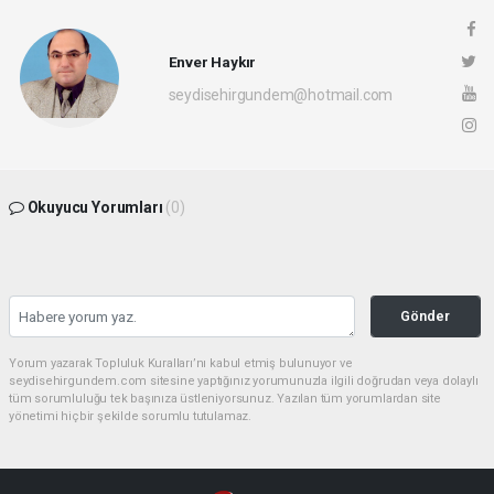
Enver Haykır
seydisehirgundem@hotmail.com
Okuyucu Yorumları
(0)
Gönder
Yorum yazarak Topluluk Kuralları’nı kabul etmiş bulunuyor ve
seydisehirgundem.com sitesine yaptığınız yorumunuzla ilgili doğrudan veya dolaylı
tüm sorumluluğu tek başınıza üstleniyorsunuz. Yazılan tüm yorumlardan site
yönetimi hiçbir şekilde sorumlu tutulamaz.