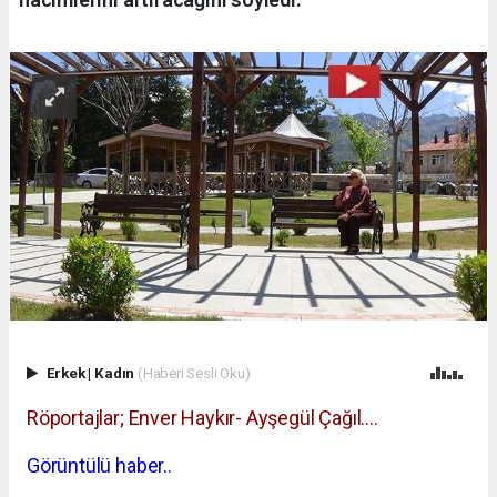
Erkek
|
Kadın
(Haberi Sesli Oku)
Röportajlar; Enver Haykır- Ayşegül Çağıl....
Görüntülü haber..