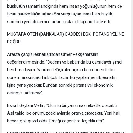
büsbütün tamamlandığında hem insan yoğunluğunun hem de
ticari hareketliliğin artacağını vurgulayan esnaf, en büyük
sorunun yeni dönemde artan kiralar olduğunu ifade etti.
MUSTAFA ÖTEN (BANKALAR) CADDESİ ESKİ POTANSİYELİNE
DOĞRU;
Arasta çarşısı esnaflarından Ömer Pekşenarslan
değerlendirmesinde, ‘’Dedem ve babamda bu çarşıdaydı şimdi
ben buradayım. Yapılan değişimler açısında o dönemle bu
dönem arasındaki fark çok fazla. Bu yapılan yenilik esnafın
işine yansıyacaktır. Bundan sonraki potansiyel ekonomik
gelirimizi artıracak’’
Esnaf Geylani Metin, ‘’Olumlu bir yansıması elbette olacaktır.
Asıl tablo ise önümüzdeki aylarda ortaya çıkacaktır. Yeni hali
bence çok güzel oldu. Emeği geçenlere teşekkürler.’’