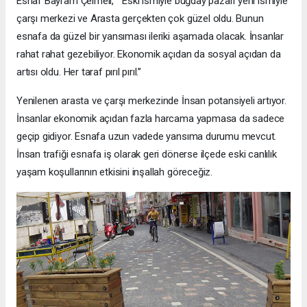
Esnaf Bayram Çelmeli, ‘’ Eski ismiyle buğday pazarı yeni ismiyle
çarşı merkezi ve Arasta gerçekten çok güzel oldu. Bunun
esnafa da güzel bir yansıması ileriki aşamada olacak. İnsanlar
rahat rahat gezebiliyor. Ekonomik açıdan da sosyal açıdan da
artısı oldu. Her taraf pırıl pırıl.’’
Yenilenen arasta ve çarşı merkezinde İnsan potansiyeli artıyor.
İnsanlar ekonomik açıdan fazla harcama yapmasa da sadece
geçip gidiyor. Esnafa uzun vadede yansıma durumu mevcut.
İnsan trafiği esnafa iş olarak geri dönerse ilçede eski canlılık
yaşam koşullarının etkisini inşallah göreceğiz.