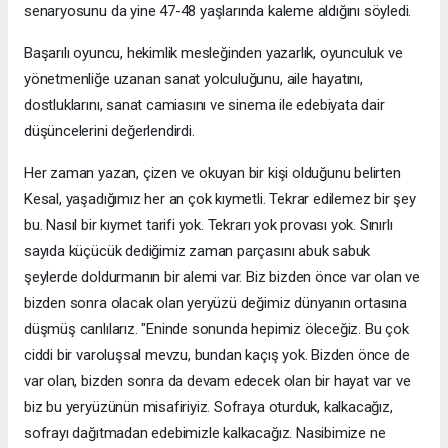
senaryosunu da yine 47-48 yaşlarında kaleme aldığını söyledi.
Başarılı oyuncu, hekimlik mesleğinden yazarlık, oyunculuk ve
yönetmenliğe uzanan sanat yolculuğunu, aile hayatını,
dostluklarını, sanat camiasını ve sinema ile edebiyata dair
düşüncelerini değerlendirdi.
Her zaman yazan, çizen ve okuyan bir kişi olduğunu belirten
Kesal, yaşadığımız her an çok kıymetli. Tekrar edilemez bir şey
bu. Nasıl bir kıymet tarifi yok. Tekrarı yok provası yok. Sınırlı
sayıda küçücük dediğimiz zaman parçasını abuk sabuk
şeylerde doldurmanın bir alemi var. Biz bizden önce var olan ve
bizden sonra olacak olan yeryüzü değimiz dünyanın ortasına
düşmüş canlılarız. "Eninde sonunda hepimiz öleceğiz. Bu çok
ciddi bir varoluşsal mevzu, bundan kaçış yok. Bizden önce de
var olan, bizden sonra da devam edecek olan bir hayat var ve
biz bu yeryüzünün misafiriyiz. Sofraya oturduk, kalkacağız,
sofrayı dağıtmadan edebimizle kalkacağız. Nasibimize ne