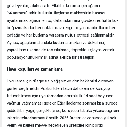
gövdeye ilaç sıkılmasıdır. Etkili bir koruma için ağacın
"yıkanması" tabiri kullanılır. İlaçlama makinesinin basıncı
ayarlanarak, ağacın en uç dallarından ana gövdesine, hatta kök
boğazına kadar her nokta mavi renge boyanmalıdır. İlacın her
çatlağa ve her budama yarasına nüfuz etmesi sağlanmalıdır.
Ayrıca, ağaçların altındaki budama artıkları ve dökülmüş
yaprakların üzerine de ilaç sıkılması, toprakta kışlayan zararlı
popülasyonunu kırmak adına akıllıca bir stratejidir.
Hava koşulları ve zamanlama
Uygulama için rüzgarsız, yağışsız ve don beklentisi olmayan
günler seçilmelidir. Püskürtülen ilacın dal üzerinde kuruyup
tutunabilmesi için uygulamadan sonraki ilk 24 saat boyunca
yağmur yağmaması gerekir. Eğer ilaçlama sonrası kısa sürede
şiddetli bir yağış gerçekleşirse, koruyucu tabaka yıkanacağı için
işlemin tekrarlanması önerilir. 2026 üretim sezonunda yüksek
verim ve kaliteli meyve hedefleyen üreticiler için bordo