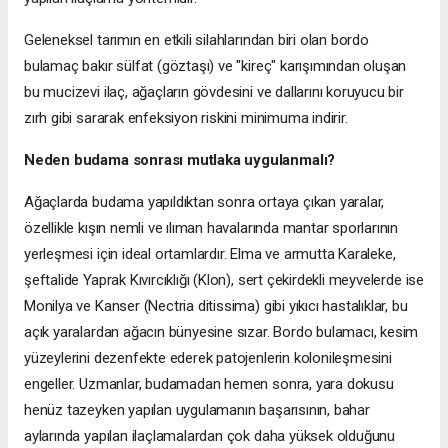
Geleneksel tarımın en etkili silahlarından biri olan bordo
bulamaç bakır sülfat (göztaşı) ve "kireç" karışımından oluşan
bu mucizevi ilaç, ağaçların gövdesini ve dallarını koruyucu bir
zırh gibi sararak enfeksiyon riskini minimuma indirir.
Neden budama sonrası mutlaka uygulanmalı?
Ağaçlarda budama yapıldıktan sonra ortaya çıkan yaralar,
özellikle kışın nemli ve ılıman havalarında mantar sporlarının
yerleşmesi için ideal ortamlardır. Elma ve armutta Karaleke,
şeftalide Yaprak Kıvırcıklığı (Klon), sert çekirdekli meyvelerde ise
Monilya ve Kanser (Nectria ditissima) gibi yıkıcı hastalıklar, bu
açık yaralardan ağacın bünyesine sızar. Bordo bulamacı, kesim
yüzeylerini dezenfekte ederek patojenlerin kolonileşmesini
engeller. Uzmanlar, budamadan hemen sonra, yara dokusu
henüz tazeyken yapılan uygulamanın başarısının, bahar
aylarında yapılan ilaçlamalardan çok daha yüksek olduğunu