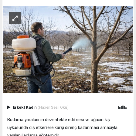
Erkek
|
Kadın
(Haberi Sesli Oku)
Budama yaralarının dezenfekte edilmesi ve ağacın kış
uykusunda dış etkenlere karşı direnç kazanması amacıyla
yapılan ilaçlama yöntemidir.