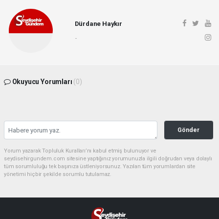
Dürdane Haykır
-
Okuyucu Yorumları
(0)
Gönder
Yorum yazarak Topluluk Kuralları’nı kabul etmiş bulunuyor ve
seydisehirgundem.com sitesine yaptığınız yorumunuzla ilgili doğrudan veya dolaylı
tüm sorumluluğu tek başınıza üstleniyorsunuz. Yazılan tüm yorumlardan site
yönetimi hiçbir şekilde sorumlu tutulamaz.