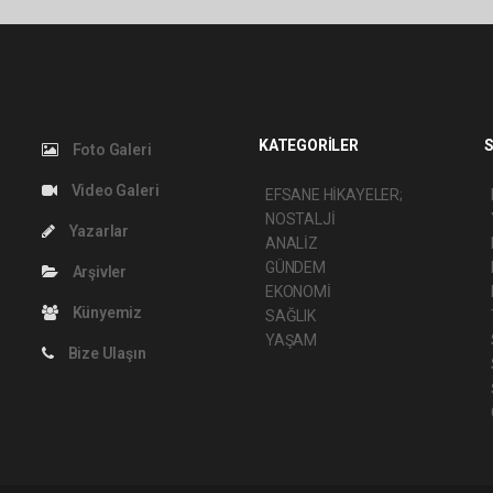
KATEGORİLER
S
Foto Galeri
Video Galeri
EFSANE HİKAYELER;
NOSTALJİ
Yazarlar
ANALİZ
GÜNDEM
Arşivler
EKONOMİ
Künyemiz
SAĞLIK
YAŞAM
Bize Ulaşın