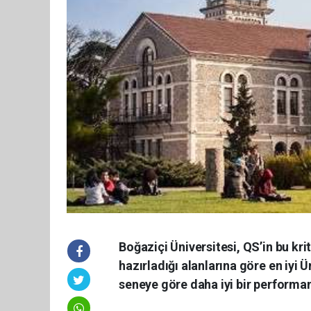
Boğaziçi Üniversitesi, QS’in bu krit
hazırladığı alanlarına göre en iyi Ü
seneye göre daha iyi bir performa