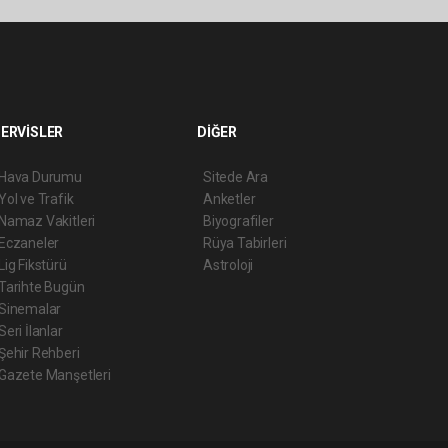
ERVİSLER
DİĞER
Hava Durumu
Sitede Ara
Yol ve Trafik
Anketler
Namaz Vakitleri
Biyografiler
Eczaneler
Rüya Tabirleri
Lig Fikstürü
Astroloji
Tarihte Bugün
Sinemalar
Seri İlanlar
Şehir Rehberi
Gazete Manşetleri