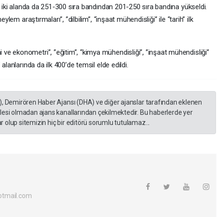
er iki alanda da 251-300 sıra bandından 201-250 sıra bandına yükseldi.
ylem araştırmaları”, ”dilbilim”, “inşaat mühendisliği” ile “tarih” ilk
e ekonometri”, ”eğitim”, “kimya mühendisliği”, ”inşaat mühendisliği”
alanlarında da ilk 400’de temsil elde edildi.
), Demirören Haber Ajansı (DHA) ve diğer ajanslar tarafından eklenen
lesi olmadan ajans kanallarından çekilmektedir. Bu haberlerde yer
 olup sitemizin hiç bir editörü sorumlu tutulamaz...
otmail.com