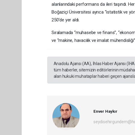
alanlarındaki performans da ileri taşındı. H
Boğaziçi Üniversitesi ayrıca “istatistik ve yöne
250’de yer aldı.
Sıralamada “muhasebe ve finans”, “ekonomi v
ve “makine, havacılık ve imalat mühendisliği” 
Anadolu Ajansı (AA), İhlas Haber Ajansı (İHA
tüm haberler, sitemizin editörlerinin müdaha
alan hukuki muhataplar haberi geçen ajanslar
Enver Haykır
seydisehirgundem@h