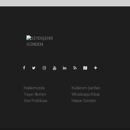
Pro-0.045
Hakkımızda
Kullanım Şartları
Yayın İlkeleri
Whatsapp İhbar
Veri Politikası
Haber Gönder