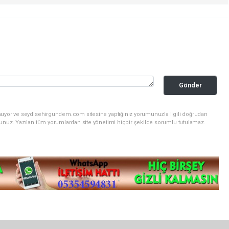
Gönder
unuyor ve seydisehirgundem.com sitesine yaptığınız yorumunuzla ilgili doğrudan
sunuz. Yazılan tüm yorumlardan site yönetimi hiçbir şekilde sorumlu tutulamaz.