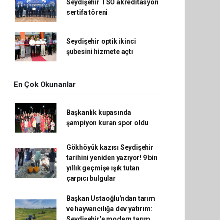
Seydişehir TSO akreditasyon
sertifa töreni
Seydişehir optik ikinci
şubesini hizmete açtı
En Çok Okunanlar
Başkanlık kupasında
şampiyon kuran spor oldu
Gökhöyük kazısı Seydişehir
tarihini yeniden yazıyor! 9 bin
yıllık geçmişe ışık tutan
çarpıcı bulgular
Başkan Ustaoğlu'ndan tarım
ve hayvancılığa dev yatırım:
Seydişehir’e modern tarım