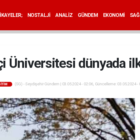
İKAYELER;
NOSTALJİ
ANALİZ
GÜNDEM
EKONOMİ
SAĞ
i Üniversitesi dünyada il
(SG) - Seydişehir Gündem | 03.05.2024 - 02:06, Güncelleme: 03.05.2024 - 
İTİM