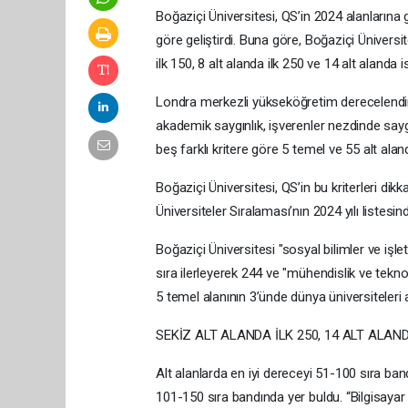
Boğaziçi Üniversitesi, QS’in 2024 alanlarına 
göre geliştirdi. Buna göre, Boğaziçi Üniversi
ilk 150, 8 alt alanda ilk 250 ve 14 alt alanda i
Londra merkezli yükseköğretim derecelendir
akademik saygınlık, işverenler nezdinde saygın
beş farklı kritere göre 5 temel ve 55 alt ala
Boğaziçi Üniversitesi, QS’in bu kriterleri dikk
Üniversiteler Sıralaması’nın 2024 yılı liste
Boğaziçi Üniversitesi "sosyal bilimler ve işl
sıra ilerleyerek 244 ve "mühendislik ve tekno
5 temel alanının 3’ünde dünya üniversiteleri a
SEKİZ ALT ALANDA İLK 250, 14 ALT ALAND
Alt alanlarda en iyi dereceyi 51-100 sıra ban
101-150 sıra bandında yer buldu. “Bilgisayar bi