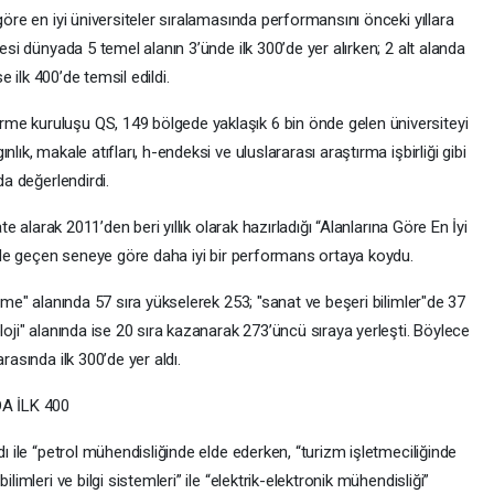
göre en iyi üniversiteler sıralamasında performansını önceki yıllara
tesi dünyada 5 temel alanın 3’ünde ilk 300’de yer alırken; 2 alt alanda
se ilk 400’de temsil edildi.
me kuruluşu QS, 149 bölgede yaklaşık 6 bin önde gelen üniversiteyi
lık, makale atıfları, h-endeksi ve uluslararası araştırma işbirliği gibi
nda değerlendirdi.
ate alarak 2011’den beri yıllık olarak hazırladığı “Alanlarına Göre En İyi
sinde geçen seneye göre daha iyi bir performans ortaya koydu.
etme" alanında 57 sıra yükselerek 253; "sanat ve beşeri bilimler"de 37
loji" alanında ise 20 sıra kazanarak 273’üncü sıraya yerleşti. Böylece
rasında ilk 300’de yer aldı.
A İLK 400
dı ile “petrol mühendisliğinde elde ederken, “turizm işletmeciliğinde
limleri ve bilgi sistemleri” ile “elektrik-elektronik mühendisliği”