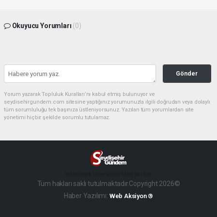
Okuyucu Yorumları
(0)
Gönder
Yorum yazarak Topluluk Kuralları’nı kabul etmiş bulunuyor ve
seydisehirgundem.com sitesine yaptığınız yorumunuzla ilgili doğrudan veya dolaylı
tüm sorumluluğu tek başınıza üstleniyorsunuz. Yazılan tüm yorumlardan site
yönetimi hiçbir şekilde sorumlu tutulamaz.
haber paketi
haber scripti
haber yazılımı
Tüm hakları saklı tutulmaktadır.Copyright 2026©
Haber Yazılımı:
Web Aksiyon ®