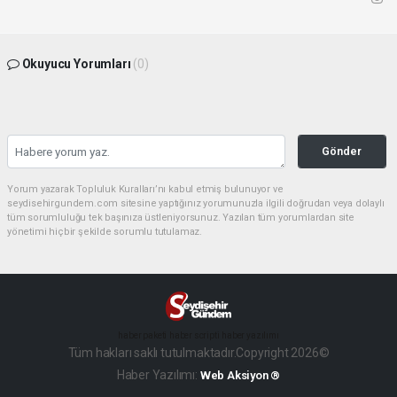
Okuyucu Yorumları
(0)
Gönder
Yorum yazarak Topluluk Kuralları’nı kabul etmiş bulunuyor ve
seydisehirgundem.com sitesine yaptığınız yorumunuzla ilgili doğrudan veya dolaylı
tüm sorumluluğu tek başınıza üstleniyorsunuz. Yazılan tüm yorumlardan site
yönetimi hiçbir şekilde sorumlu tutulamaz.
haber paketi
haber scripti
haber yazılımı
Tüm hakları saklı tutulmaktadır.Copyright 2026©
Haber Yazılımı:
Web Aksiyon ®