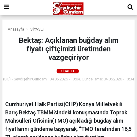
Anasayfa
SİYASET
Bektaş: Açıklanan buğday alım
fiyatı çiftçimizi üretimden
vazgeçiriyor
SİYASET
(SG) - Seydişehir Gündem | 04.06.2026 - 13:04, Güncelleme: 04.06.2026 - 13:04
Cumhuriyet Halk Partisi(CHP) Konya Milletvekili
Barış Bektaş TBMM’sindeki konuşmasında Toprak
Mahsulleri Ofisinin(TMO) açıkladığı buğday alım
fiyatlarını gündeme taşıyarak, “TMO tarafından 16,5