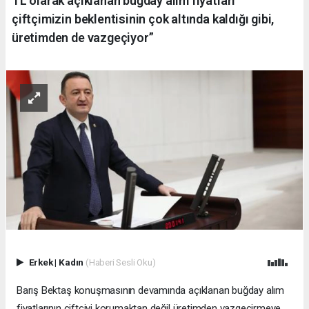
TL olarak açıklanan buğday alım fiyatları
çiftçimizin beklentisinin çok altında kaldığı gibi,
üretimden de vazgeçiyor”
Erkek
|
Kadın
(Haberi Sesli Oku)
Barış Bektaş konuşmasının devamında açıklanan buğday alım
fiyatlarının çiftçiyi korumaktan değil üretimden vazgeçirmeye