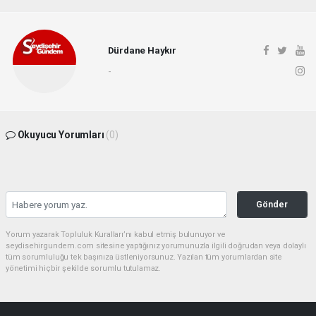
Dürdane Haykır
-
Okuyucu Yorumları
(0)
Gönder
Yorum yazarak Topluluk Kuralları’nı kabul etmiş bulunuyor ve
seydisehirgundem.com sitesine yaptığınız yorumunuzla ilgili doğrudan veya dolaylı
tüm sorumluluğu tek başınıza üstleniyorsunuz. Yazılan tüm yorumlardan site
yönetimi hiçbir şekilde sorumlu tutulamaz.