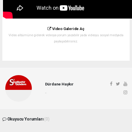
Video Galeride Aç
Video albümüne giderek videoya yorum yazabilir yada videoyu sosyal medyada
paylaşabilirsiniz.
Dürdane Haykır
-
Okuyucu Yorumları
(0)