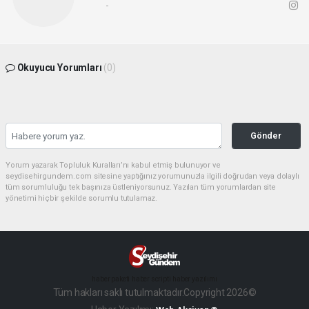
-
Okuyucu Yorumları
(0)
Gönder
Yorum yazarak Topluluk Kuralları’nı kabul etmiş bulunuyor ve
seydisehirgundem.com sitesine yaptığınız yorumunuzla ilgili doğrudan veya dolaylı
tüm sorumluluğu tek başınıza üstleniyorsunuz. Yazılan tüm yorumlardan site
yönetimi hiçbir şekilde sorumlu tutulamaz.
haber paketi
haber scripti
haber yazılımı
Tüm hakları saklı tutulmaktadır.Copyright 2026©