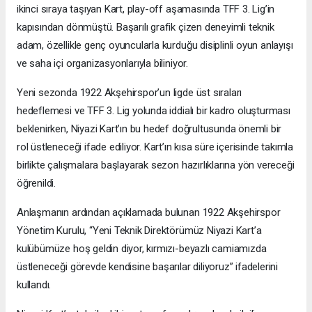
ikinci sıraya taşıyan Kart, play-off aşamasında TFF 3. Lig’in
kapısından dönmüştü. Başarılı grafik çizen deneyimli teknik
adam, özellikle genç oyuncularla kurduğu disiplinli oyun anlayışı
ve saha içi organizasyonlarıyla biliniyor.
Yeni sezonda 1922 Akşehirspor’un ligde üst sıraları
hedeflemesi ve TFF 3. Lig yolunda iddialı bir kadro oluşturması
beklenirken, Niyazi Kart’ın bu hedef doğrultusunda önemli bir
rol üstleneceği ifade ediliyor. Kart’ın kısa süre içerisinde takımla
birlikte çalışmalara başlayarak sezon hazırlıklarına yön vereceği
öğrenildi.
Anlaşmanın ardından açıklamada bulunan 1922 Akşehirspor
Yönetim Kurulu, “Yeni Teknik Direktörümüz Niyazi Kart’a
kulübümüze hoş geldin diyor, kırmızı-beyazlı camiamızda
üstleneceği görevde kendisine başarılar diliyoruz” ifadelerini
kullandı.