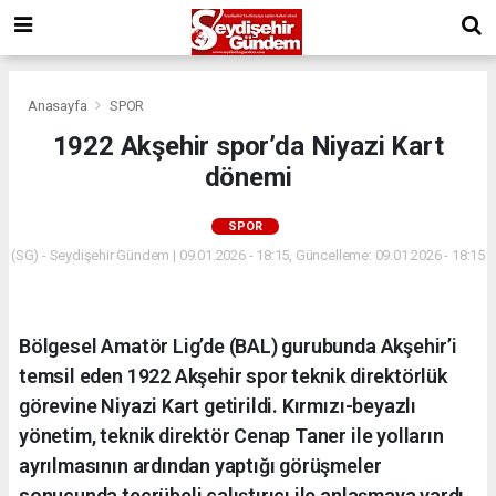
Anasayfa
SPOR
1922 Akşehir spor’da Niyazi Kart
dönemi
SPOR
(SG) - Seydişehir Gündem | 09.01.2026 - 18:15, Güncelleme: 09.01.2026 - 18:15
Bölgesel Amatör Lig’de (BAL) gurubunda Akşehir’i
temsil eden 1922 Akşehir spor teknik direktörlük
görevine Niyazi Kart getirildi. Kırmızı-beyazlı
yönetim, teknik direktör Cenap Taner ile yolların
ayrılmasının ardından yaptığı görüşmeler
sonucunda tecrübeli çalıştırıcı ile anlaşmaya vardı.