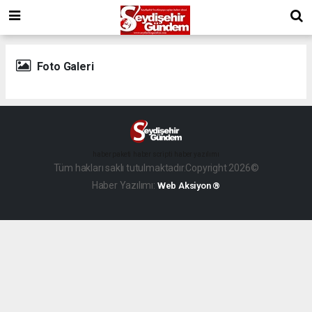
Foto Galeri
haber paketi
haber scripti
haber yazılımı
Tüm hakları saklı tutulmaktadır.Copyright 2026©
Haber Yazılımı:
Web Aksiyon ®