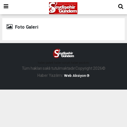
Foto Galeri
haber paketi
haber scripti
haber yazılımı
Tüm hakları saklı tutulmaktadır.Copyright 2026©
Haber Yazılımı:
Web Aksiyon ®